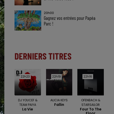
20h00
Gagnez vos entrées pour Papéa
Parc !
DERNIERS TITRES
22h23
22h23
22h19
22h19
22h16
22h16
DJ YOUCEF &
ALICIA KEYS
OFENBACH &
Fallin
TEAM PAIYA
STARSAILOR
La Vie
Four To The
Floor