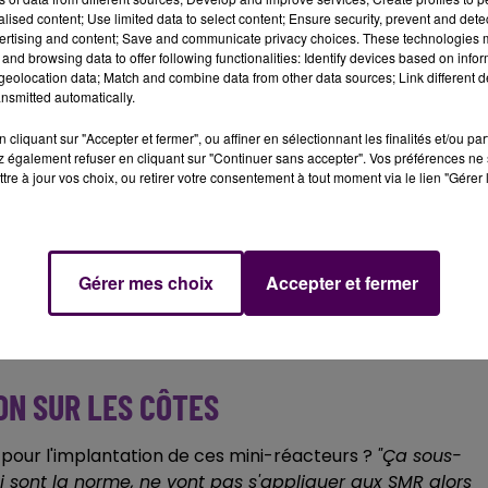
ne
, est
"la première région européenne productrice
alised content; Use limited data to select content; Ensure security, prevent and detect
uction française d'origine nucléaire
:
"Nos compatriote
ertising and content; Save and communicate privacy choices. These technologies
and browsing data to offer following functionalities: Identify devices based on infor
ucoup d'entre-eux travaillent directement ou
eolocation data; Match and combine data from other data sources; Link different de
 de proposer l'implantation d'un de ces futurs SMR
"sur un
nsmitted automatically.
 industrielle à forts enjeux ou sur l'un de nos ports"
.
cliquant sur "Accepter et fermer", ou affiner en sélectionnant les finalités et/ou pa
ETITS RÉACTEURS
 également refuser en cliquant sur "Continuer sans accepter". Vos préférences ne 
tre à jour vos choix, ou retirer votre consentement à tout moment via le lien "Gérer 
on allié de circonstance n'est pas partagée par le réseau
rd'hui
il n'y a a aucun exemplaire de SMR qui fonction
une centaine en cours de construction selon l'Agence
Gérer mes choix
Accepter et fermer
 Rivet, chargée de communication pour l'organisation
 2030,
"citée dans la lettre mais complètement hors déla
ention et qui impliquent d'avoir fait baisser nos émissio
ON SUR LES CÔTES
, pour l'implantation de ces mini-réacteurs ?
"Ça sous-
i sont la norme, ne vont pas s'appliquer aux SMR alors