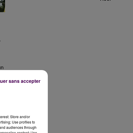
,
un
uer sans accepter
t
ia
erest: Store and/or
tising; Use profiles to
tand audiences through
personalise content; Use