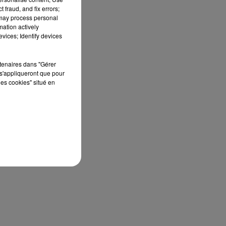
 fraud, and fix errors;
s
 may process personal
mation actively
vices; Identify devices
e
rtenaires dans "Gérer
s'appliqueront que pour
les cookies" situé en
ne
i
ns