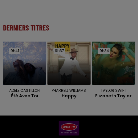
DERNIERS TITRES
9h41
9h41
9h37
9h37
9h34
9h34
ADELE CASTILLON
PHARRELL WILLIAMS
TAYLOR SWIFT
Été Avec Toi
Happy
Elizabeth Taylor