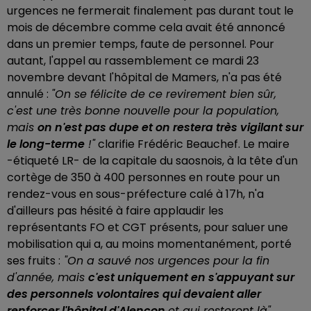
urgences ne fermerait finalement pas durant tout le
mois de décembre comme cela avait été annoncé
dans un premier temps, faute de personnel. Pour
autant, l'appel au rassemblement ce mardi 23
novembre devant l'hôpital de Mamers, n'a pas été
annulé :
"On se félicite de ce revirement bien sûr,
c'est une très bonne nouvelle pour la population,
mais
on n'est pas dupe et on restera très vigilant sur
le long-terme
!"
clarifie Frédéric Beauchef. Le maire
-étiqueté LR- de la capitale du saosnois, à la tête d'un
cortège de 350 à 400 personnes en route pour un
rendez-vous en sous-préfecture calé à 17h, n'a
d'ailleurs pas hésité à faire applaudir les
représentants FO et CGT présents, pour saluer une
mobilisation qui a, au moins momentanément, porté
ses fruits :
"On a sauvé nos urgences pour la fin
d'année, mais
c'est uniquement en s'appuyant sur
des personnels volontaires qui devaient aller
renforcer l'hôpital d'Alençon
et qui resteront là"