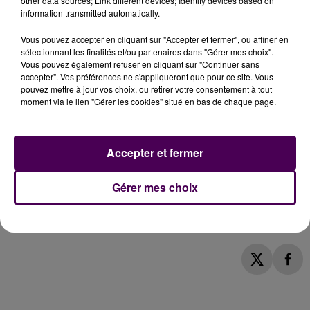
other data sources; Link different devices; Identify devices based on
information transmitted automatically.
Particulièrement enclins à donner de la voix s'agissant
des déboires de santé publique en milieu rural,
Vous pouvez accepter en cliquant sur "Accepter et fermer", ou affiner en
plusieurs élus de terrain étaient là : le conseiller
sélectionnant les finalités et/ou partenaires dans "Gérer mes choix".
départemental et maire d'Allonnes Gilles Leproust,
Vous pouvez également refuser en cliquant sur "Continuer sans
accepter". Vos préférences ne s'appliqueront que pour ce site. Vous
son homologue maire de Louvigny, Olivier Mauraisin ou
pouvez mettre à jour vos choix, ou retirer votre consentement à tout
encore Anne Beauchef, pour représenter le Conseil
moment via le lien "Gérer les cookies" situé en bas de chaque page.
régional des Pays-de-la-Loire. Notons, une fois n'est
pas coutume, que
micros et caméras de la presse
parisienne
avaient fait le déplacement en ce jour de
Accepter et fermer
mobilisation à Mamers : aux
"habituels"
journalistes
locaux du Maine Libre ou encore de Sweet FM, se sont
Gérer mes choix
ainsi frotté des envoyés spéciaux de France
Télévisions ou encore du Figaro.