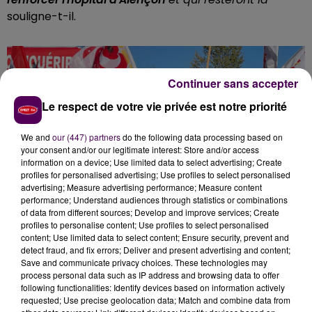
souligne-t-il.
Continuer sans accepter
Le respect de votre vie privée est notre priorité
We and
our (447) partners
do the following data processing based on
your consent and/or our legitimate interest: Store and/or access
information on a device; Use limited data to select advertising; Create
profiles for personalised advertising; Use profiles to select personalised
advertising; Measure advertising performance; Measure content
performance; Understand audiences through statistics or combinations
of data from different sources; Develop and improve services; Create
profiles to personalise content; Use profiles to select personalised
content; Use limited data to select content; Ensure security, prevent and
detect fraud, and fix errors; Deliver and present advertising and content;
Save and communicate privacy choices. These technologies may
process personal data such as IP address and browsing data to offer
following functionalities: Identify devices based on information actively
LA PRESSE NATIONALE À MAMERS
requested; Use precise geolocation data; Match and combine data from