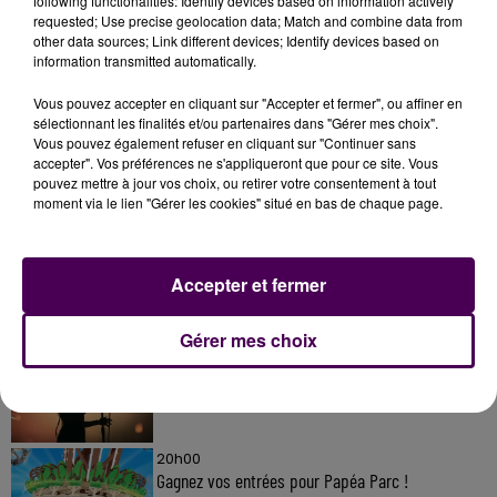
following functionalities: Identify devices based on information actively
requested; Use precise geolocation data; Match and combine data from
other data sources; Link different devices; Identify devices based on
information transmitted automatically.
Vous pouvez accepter en cliquant sur "Accepter et fermer", ou affiner en
sélectionnant les finalités et/ou partenaires dans "Gérer mes choix".
Vous pouvez également refuser en cliquant sur "Continuer sans
accepter". Vos préférences ne s'appliqueront que pour ce site. Vous
À LA UNE
pouvez mettre à jour vos choix, ou retirer votre consentement à tout
moment via le lien "Gérer les cookies" situé en bas de chaque page.
20h00
Gagnez vos pass pour le V and B Fest' 2026 !
Accepter et fermer
Gérer mes choix
11 juillet 2026
Inscrivez-vous au casting The Voice & The Voice
Kids !
20h00
Gagnez vos entrées pour Papéa Parc !