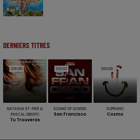
DERNIERS TITRES
20h35
20h35
20h32
20h32
20h29
20h29
NATASHA ST-PIER &
SOUND OF LEGEND
SOPRANO
San Francisco
Cosmo
PASCAL OBISPO
Tu Trouveras