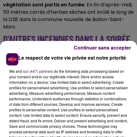
végétation sont partis en fumée
. En fin d’après-midi,
50 mètres carrés d’herbes sèches ont brûlé le long de
la D38 dans la commune nouvelle de Ballon-Saint-
Mars.
D'AUTRES INCENDIES DANS LA SOIRÉE
Continuer sans accepter
Dès 20h30, les pompiers sarthois ont été mobilisés sur
Le respect de votre vie privée est notre priorité
deux feux d’espaces naturels : le plus important a
détruit deux hectares de chaume de blé près de La
We and
our (447) partners
do the following data processing based on
Flèche, à Bousse, au lieu-dit du Pressoir. A peine dix
your consent and/or our legitimate interest: Store and/or access
minutes plus tôt, c’est à l’Arche de la Nature, à Yvré-
information on a device; Use limited data to select advertising; Create
profiles for personalised advertising; Use profiles to select personalised
l’Evêque, que
les flammes ont réduit en cendres 1
advertising; Measure advertising performance; Measure content
000 mètres carrés d’herbes sèches
. Les 18 pompiers
performance; Understand audiences through statistics or combinations
intervenus, en tout, sont venus à bout du sinistre avec
of data from different sources; Develop and improve services; Create
profiles to personalise content; Use profiles to select personalised
deux lances à chaque endroit.
content; Use limited data to select content; Ensure security, prevent and
detect fraud, and fix errors; Deliver and present advertising and content;
Save and communicate privacy choices. These technologies may
process personal data such as IP address and browsing data to offer