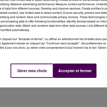
vertising; Measure advertising performance; Measure content performance; Unders
ns of data from different sources; Develop and improve services; Create profiles to 
 dix-sept sapeurs-pompiers et cinq véhicules de secour
alised content; Use limited data to select content; Ensure security, prevent and detect
e-Ganelon, Beaumont-sur-Sarthe et Sainte-Jamme-su
ertising and content; Save and communicate privacy choices. These technologies
and browsing data to offer following functionalities: Identify devices based on infor
eolocation data; Match and combine data from other data sources; Link different de
nsmitted automatically.
cliquant sur "Accepter et fermer", ou affiner en sélectionnant les finalités et/ou pa
is avaient pour leur part
interrompu la circulation
 également refuser en cliquant sur "Continuer sans accepter". Vos préférences ne 
mont-sur-Sarthe et de Juillé
, avec mise en place, par le
tre à jour vos choix, ou retirer votre consentement à tout moment via le lien "Gérer 
 déviation.
UPPRIMÉS
Gérer mes choix
Accepter et fermer
perturber fortement le trafic des trains sur la ligne Le Man
171, 857 274, 857 109 et 857 173 ont été supprimés
.
ençon-, 857 276 -origine Le Mans- et 16 581 -origine