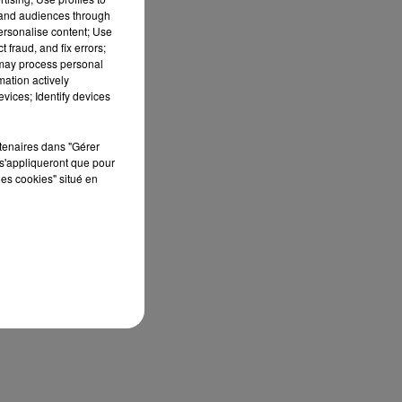
tand audiences through
personalise content; Use
s,
 fraud, and fix errors;
r-
 may process personal
mation actively
vices; Identify devices
rtenaires dans "Gérer
s'appliqueront que pour
s
les cookies" situé en
s