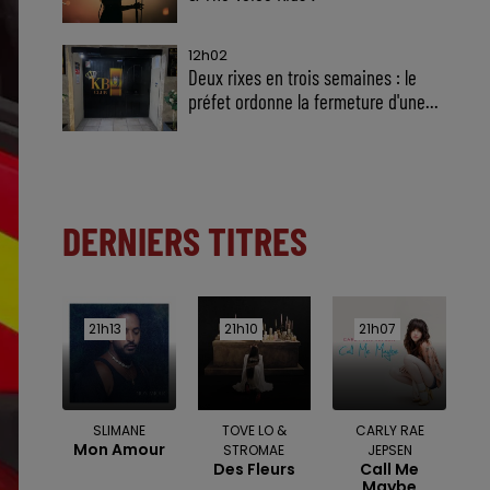
12h02
Deux rixes en trois semaines : le
préfet ordonne la fermeture d'une...
DERNIERS TITRES
21h13
21h13
21h10
21h10
21h07
21h07
SLIMANE
TOVE LO &
CARLY RAE
Mon Amour
STROMAE
JEPSEN
Des Fleurs
Call Me
Maybe