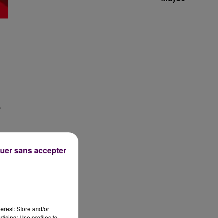
t
r
uer sans accepter
erest: Store and/or
tising; Use profiles to