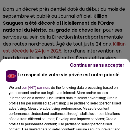
Dans un décret présidentiel daté du début du mois de
septembre et publié au Journal officiel,
Killian
Saugues a été décoré officiellement de l’Ordre
national du Mérite, au grade de chevalier
, pour ses
services au sein de la Direction interdépartementale
des routes nord-ouest. Âgé de tout juste 24 ans,
Killian
est décédé le 24 juin 2025
, lors d’une intervention en
bord de route sur la N154, entre Évreux et Louviers.
Continuer sans accepter
LE CHAUFFARD TOUJOURS EN PRISON
Le respect de votre vie privée est notre priorité
L’accident s’était produit à hauteur d’Heudreville-sur-
We and
our (447) partners
do the following data processing based on
Eure. Killian était en train d’installer des cônes de
your consent and/or our legitimate interest: Store and/or access
signalisation autour d’un véhicule en panne, sur la
information on a device; Use limited data to select advertising; Create
bande d’arrêt d’urgence. C’est à ce moment qu’un
profiles for personalised advertising; Use profiles to select personalised
advertising; Measure advertising performance; Measure content
conducteur l'a renversé, circulant à vive allure au
performance; Understand audiences through statistics or combinations
volant de sa camionnette.
L’homme, un
of data from different sources; Develop and improve services; Create
autoentrepreneur d’une cinquantaine d’années,
profiles to personalise content; Use profiles to select personalised
content; Use limited data to select content; Ensure security, prevent and