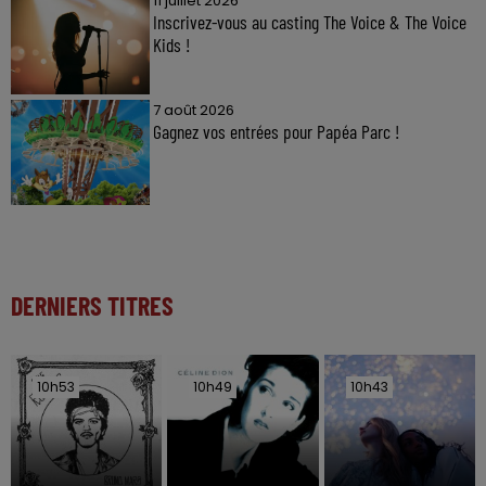
11 juillet 2026
Inscrivez-vous au casting The Voice & The Voice
Kids !
7 août 2026
Gagnez vos entrées pour Papéa Parc !
DERNIERS TITRES
10h53
10h53
10h49
10h49
10h43
10h43