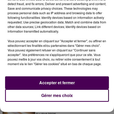
était alcoolisé au moment des faits
. Placé en
detect fraud, and fix errors; Deliver and present advertising and content;
détention provisoire, il avait été maintenu en prison en
Save and communicate privacy choices. These technologies may
juillet dernier.
process personal data such as IP address and browsing data to offer
following functionalities: Identify devices based on information actively
requested; Use precise geolocation data; Match and combine data from
other data sources; Link different devices; Identify devices based on
information transmitted automatically.
Vous pouvez accepter en cliquant sur "Accepter et fermer", ou affiner en
sélectionnant les finalités et/ou partenaires dans "Gérer mes choix".
Vous pouvez également refuser en cliquant sur "Continuer sans
accepter". Vos préférences ne s'appliqueront que pour ce site. Vous
pouvez mettre à jour vos choix, ou retirer votre consentement à tout
moment via le lien "Gérer les cookies" situé en bas de chaque page.
À LA UNE
Accepter et fermer
7 août 2026
Gagnez vos pass pour le V and B Fest' 2026 !
Gérer mes choix