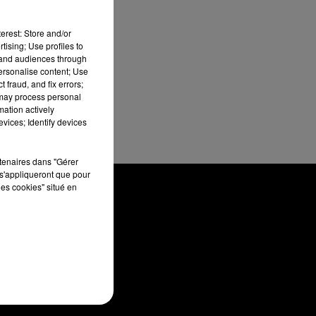
erest: Store and/or
tising; Use profiles to
tand audiences through
personalise content; Use
 fraud, and fix errors;
 may process personal
mation actively
vices; Identify devices
rtenaires dans "Gérer
s'appliqueront que pour
les cookies" situé en
TACT