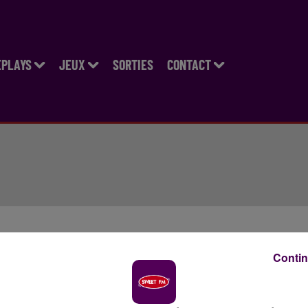
EPLAYS
JEUX
SORTIES
CONTACT
us les samedis et dimanches de 13h00 à 17h00.
Contin