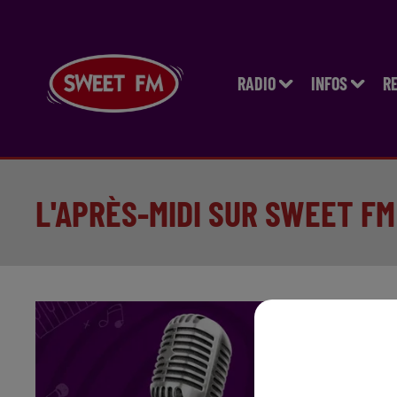
RADIO
INFOS
R
L'APRÈS-MIDI SUR SWEET FM
To