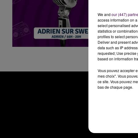
We and
our (447) partn
access information on a 
select personalised ad
statistics or combinatio
profiles to select person
Deliver and present adv
data such as IP address 
requested; Use precise g
based on information tra
Vous pouvez accepter en 
mes choix". Vous pouvez
ce site. Vous pouvez met
bas de chaque page.
RADIO