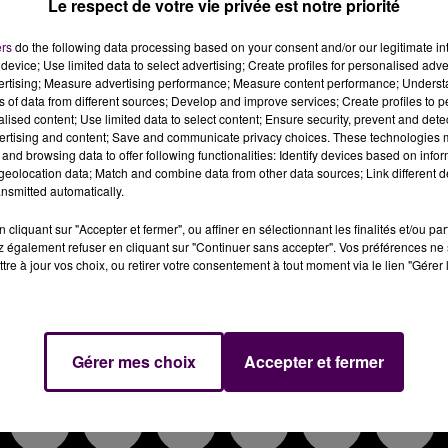
Le respect de votre vie privée est notre priorité
ers
do the following data processing based on your consent and/or our legitimate int
device; Use limited data to select advertising; Create profiles for personalised adver
vertising; Measure advertising performance; Measure content performance; Unders
ns of data from different sources; Develop and improve services; Create profiles to 
alised content; Use limited data to select content; Ensure security, prevent and detect
ertising and content; Save and communicate privacy choices. These technologies
and browsing data to offer following functionalities: Identify devices based on infor
eolocation data; Match and combine data from other data sources; Link different de
nsmitted automatically.
cliquant sur "Accepter et fermer", ou affiner en sélectionnant les finalités et/ou pa
 également refuser en cliquant sur "Continuer sans accepter". Vos préférences ne 
tre à jour vos choix, ou retirer votre consentement à tout moment via le lien "Gérer 
Gérer mes choix
Accepter et fermer
INFOS
REPLAYS
JEUX
SORTIES
CON