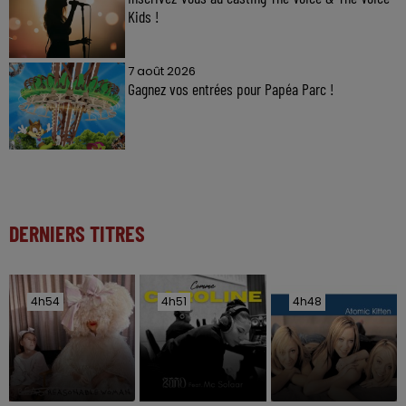
Kids !
7 août 2026
Gagnez vos entrées pour Papéa Parc !
DERNIERS TITRES
4h54
4h54
4h51
4h51
4h48
4h48