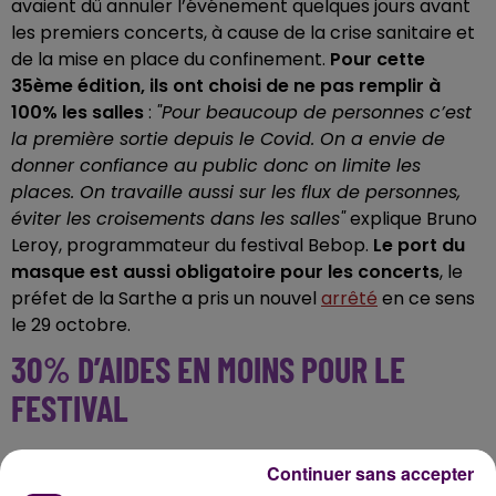
avaient dû annuler l’événement quelques jours avant
les premiers concerts, à cause de la crise sanitaire et
de la mise en place du confinement.
Pour cette
35ème édition, ils ont choisi de ne pas remplir à
100% les salles
:
"Pour beaucoup de personnes c’est
la première sortie depuis le Covid. On a envie de
donner confiance au public donc on limite les
places. On travaille aussi sur les flux de personnes,
éviter les croisements dans les salles"
explique Bruno
Leroy, programmateur du festival Bebop.
Le port du
masque est aussi obligatoire pour les concerts
, le
préfet de la Sarthe a pris un nouvel
arrêté
en ce sens
le 29 octobre.
30% D’AIDES EN MOINS POUR LE
FESTIVAL
Une année blanche pour le festival Bebop, malgré les
Continuer sans accepter
aides du ministère de la Culture, voilà qui n'est pas