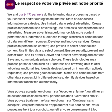
Le respect de votre vie privée est notre priorité
sans conséquences financières :
"
On a à peu près 30%
d’aides en moins pour le festival
. Nos partenaires
We and
our (447) partners
do the following data processing based on
aussi ont été touchés par la crise sanitaire.
your consent and/or our legitimate interest: Store and/or access
Concernant les aides de l’Etat, on s’en est servi pour
information on a device; Use limited data to select advertising; Create
rémunérer toutes les personnes qui devaient
profiles for personalised advertising; Use profiles to select personalised
advertising; Measure advertising performance; Measure content
travailler sur l’édition 2020"
précise Bruno Leroy. Autre
performance; Understand audiences through statistics or combinations
conséquence de cette année
"sans"
pour la
of data from different sources; Develop and improve services; Create
programmation : des artistes qui émergeaient l’an
profiles to personalise content; Use profiles to select personalised
content; Use limited data to select content; Ensure security, prevent and
passé, se retrouvent avec une actualité musicale plus
detect fraud, and fix errors; Deliver and present advertising and content;
importante maintenant...
"C’est le cas de Selah Sue,
Save and communicate privacy choices. These technologies may
elle a ressorti des singles, des vidéos dernièrement.
process personal data such as IP address and browsing data to offer
following functionalities: Identify devices based on information actively
Son album sort en 2022.
Le Mans c’est sa seule date
requested; Use precise geolocation data; Match and combine data from
en France avant qu’elle passe à Paris à L’Olympia
other data sources; Link different devices; Identify devices based on
l’an prochain. On est plutôt fier !
"
conclut Bruno
information transmitted automatically.
Leroy.
Vous pouvez accepter en cliquant sur "Accepter et fermer", ou affiner en
sélectionnant les finalités et/ou partenaires dans "Gérer mes choix".
Vous pouvez également refuser en cliquant sur "Continuer sans
Bruno Leroy
accepter". Vos préférences ne s'appliqueront que pour ce site. Vous
pouvez mettre à jour vos choix, ou retirer votre consentement à tout