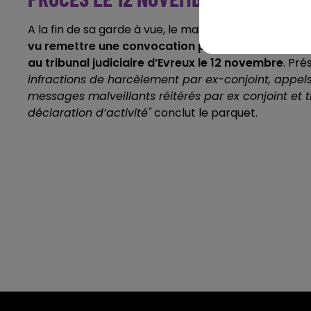
A la fin de sa garde à vue, le maire de Canteleu, réé
vu remettre une convocation par officier de police
au tribunal judiciaire d’Evreux le 12 novembre
. Pr
infractions de harcèlement par ex-conjoint, appels
messages malveillants réitérés par ex conjoint et 
déclaration d’activité"
conclut le parquet.