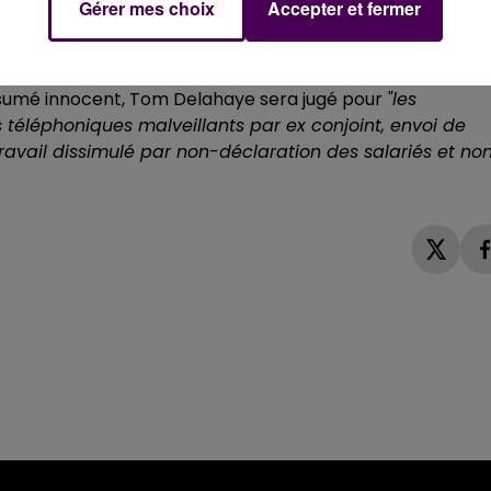
Gérer mes choix
Accepter et fermer
lu au 1er tour lors des dernières élections municipales,
s’es
 judiciaire pour l’audience correctionnelle qui se tiend
ésumé innocent, Tom Delahaye sera jugé pour
"les
 téléphoniques malveillants par ex conjoint, envoi de
travail dissimulé par non-déclaration des salariés et no