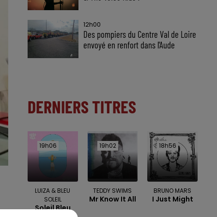
12h00
Des pompiers du Centre Val de Loire
envoyé en renfort dans l'Aude
DERNIERS TITRES
19h06
19h06
19h02
19h02
18h56
18h56
LUIZA & BLEU
TEDDY SWIMS
BRUNO MARS
Mr Know It All
I Just Might
SOLEIL
Soleil Bleu