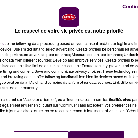
nnes compagnes de faits de harcèlement par ex
Contin
nie Boulanger, alors poursuivie dans une affaire de
Le respect de votre vie privée est notre priorité
axée : l'actuel maire de Canteleu, Tom Delahaye, est à son
rde à vue ces mardi 23 et mercredi 24 juin dans un
ers
do the following data processing based on your consent and/or our legitimate int
nte en date du 27 avril de l’une de ses ex-compagne
s
device; Use limited data to select advertising; Create profiles for personalised adver
pels téléphoniques malveillants par ex conjoint et envoi
vertising; Measure advertising performance; Measure content performance; Unders
ns of data from different sources; Develop and improve services; Create profiles to 
communique le parquet d'Evreux, en charge de la
alised content; Use limited data to select content; Ensure security, prevent and detect
l de Rouen en date du 11 mai.
ertising and content; Save and communicate privacy choices. These technologies
and browsing data to offer following functionalities: Identify devices based on infor
LÉ
eolocation data; Match and combine data from other data sources; Link different de
nsmitted automatically.
investigations menées par le commissariat de police de
cliquant sur "Accepter et fermer", ou affiner en sélectionnant les finalités et/ou pa
ient permis d’identifier une seconde victime qui
 également refuser en cliquant sur "Continuer sans accepter". Vos préférences ne 
également révélé des faits de travail dissimulé concerna
tre à jour vos choix, ou retirer votre consentement à tout moment via le lien "Gérer 
’activité professionnelle de fabrication de pizzas de T