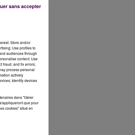
uer sans accepter
erest: Store and/or
tising; Use profiles to
tand audiences through
personalise content; Use
 fraud, and fix errors;
 may process personal
mation actively
vices; Identify devices
rtenaires dans "Gérer
s'appliqueront que pour
nt
les cookies" situé en
om