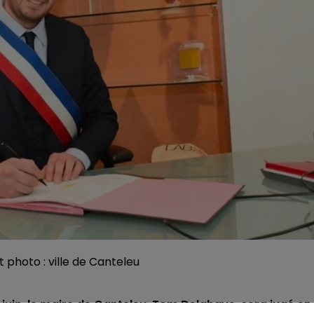
it photo : ville de Canteleu
juin, le maire de Canteleu, Tom Delahaye, sera jugé en