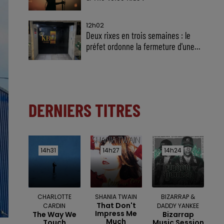
12h02
Deux rixes en trois semaines : le
préfet ordonne la fermeture d'une...
DERNIERS TITRES
14h31
14h31
14h27
14h27
14h24
14h24
CHARLOTTE
SHANIA TWAIN
BIZARRAP &
That Don't
CARDIN
DADDY YANKEE
Impress Me
The Way We
Bizarrap
Much
Touch
Music Session