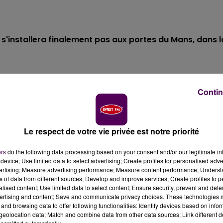
e s'installera finalement pas aux portes du Mans, dans l
us la forme d'un grand magasin aux portes de la ville. Au
s à la création d'une zone commerciale à Béner, l'enseig
Contin
ment son projet d'implantation en Sarthe.
Une informati
rmée à Sweet FM par le service communication de la
à étudier les possibilités
"de se rapprocher de ses clients,
Le respect de votre vie privée est notre priorité
ers
do the following data processing based on your consent and/or our legitimate int
device; Use limited data to select advertising; Create profiles for personalised adver
vertising; Measure advertising performance; Measure content performance; Unders
ns of data from different sources; Develop and improve services; Create profiles to 
i se retire, ça veut dire que le projet de zone
alised content; Use limited data to select content; Ensure security, prevent and detect
ns rentable, c'est donc une très bonne nouvelle. Je
ertising and content; Save and communicate privacy choices. These technologies
oser à cette implantation en conseil communautaire. En
and browsing data to offer following functionalities: Identify devices based on infor
eolocation data; Match and combine data from other data sources; Link different de
 en soi, mais nous pensons qu'
aujourd'hui il faut