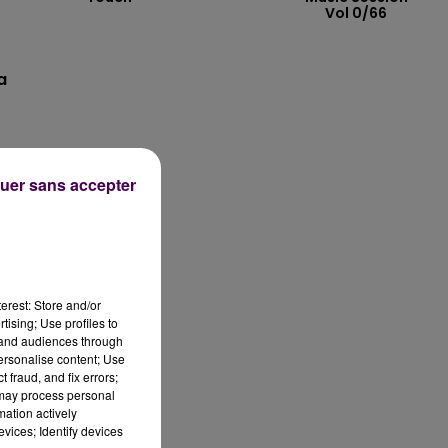
Vol 0/66
a
ne
uer sans accepter
on
erest: Store and/or
tising; Use profiles to
tand audiences through
personalise content; Use
 fraud, and fix errors;
 may process personal
mation actively
vices; Identify devices