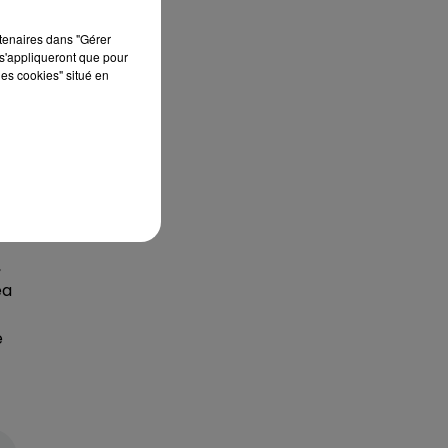
rtenaires dans "Gérer
s'appliqueront que pour
les cookies" situé en
,
ea
é