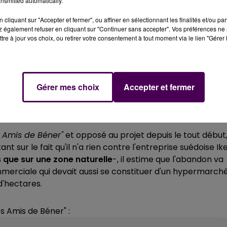
nsmitted automatically.
commerciales
, et au Mans, nous en avons. Ikea pourrait
cologiste mancelle.
cliquant sur "Accepter et fermer", ou affiner en sélectionnant les finalités et/ou pa
 également refuser en cliquant sur "Continuer sans accepter". Vos préférences ne 
tre à jour vos choix, ou retirer votre consentement à tout moment via le lien "Gérer 
Gérer mes choix
Accepter et fermer
s Amis de Béner"
et opposé au projet depuis le tout début
stant sur le fait qu'il n'a rien contre l'entreprise suédoise Ik
s que sur une zone naturelle
-, il estime que l'abandon va
ommerciale qui devait aussi se constituer d'un hypermarch
d'hectares.
s Amis de Béner" :