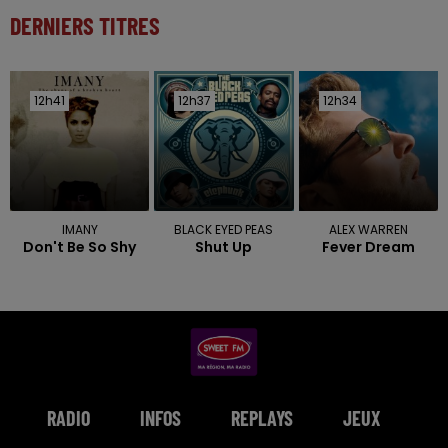
DERNIERS TITRES
12h41
12h41
12h37
12h37
12h34
12h34
IMANY
BLACK EYED PEAS
ALEX WARREN
Don't Be So Shy
Shut Up
Fever Dream
RADIO
INFOS
REPLAYS
JEUX