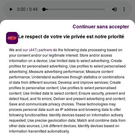
Continuer sans accepter
DES VISITEURS DE TOUS ÂGES ET AUX
Le respect de votre vie privée est notre priorité
NATIONALITÉS VARIÉES
We and
our (447) partners
do the following data processing based on
your consent and/or our legitimate interest: Store and/or access
information on a device; Use limited data to select advertising; Create
Le profil de ces visiteurs est intéressant pour plusieurs
profiles for personalised advertising; Use profiles to select personalised
raisons. D’abord parce qu’il y a de tout,
"des groupes
advertising; Measure advertising performance; Measure content
de jeunes, des familles et des personnes dans la
performance; Understand audiences through statistics or combinations
of data from different sources; Develop and improve services; Create
force de l’âge"
détaille Paul Benizio. Ensuite parce que
profiles to personalise content; Use profiles to select personalised
ces touristes parisiens ont un portefeuille plus
content; Use limited data to select content; Ensure security, prevent and
conséquent. Enfin, parce qu'il y a cette dimension
detect fraud, and fix errors; Deliver and present advertising and content;
Save and communicate privacy choices. These technologies may
européenne, voire internationale :
"
On constate le
process personal data such as IP address and browsing data to offer
retour d’un public étranger
: des Anglais, Allemands,
following functionalities: Identify devices based on information actively
Hollandais, Belges, et quelques Américains"
poursuit
requested; Use precise geolocation data; Match and combine data from
other data sources; Link different devices; Identify devices based on
le directeur de la structure. Le léger bémol concerne
information transmitted automatically.
la durée des séjours
, les cyclotouristes ne restant