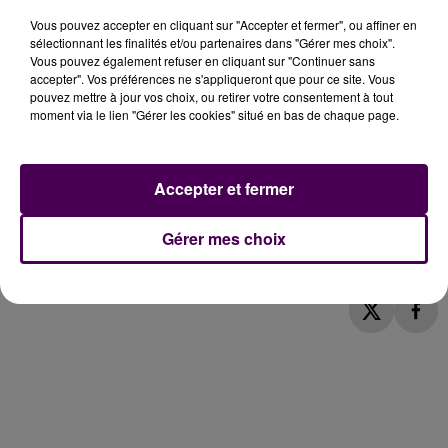
souvent qu’une nuit. Heureusement que d’autres
Vous pouvez accepter en cliquant sur "Accepter et fermer", ou affiner en
sélectionnant les finalités et/ou partenaires dans "Gérer mes choix".
prolongent le plaisir :
"On le voit sur les
Vous pouvez également refuser en cliquant sur "Continuer sans
emplacements de camping-car où les gens restent
accepter". Vos préférences ne s'appliqueront que pour ce site. Vous
en moyenne deux à deux jours et demi, contre un à
pouvez mettre à jour vos choix, ou retirer votre consentement à tout
moment via le lien "Gérer les cookies" situé en bas de chaque page.
un jour et demi l’an dernier"
.
Paul Benizio :
Accepter et fermer
Gérer mes choix