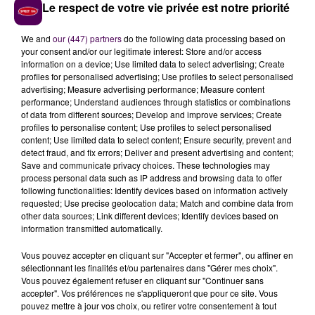
UNE GLISSIÈRE TEMPORAIRE
Le respect de votre vie privée est notre priorité
La première semaine de chantier consistera en
We and
our (447) partners
do the following data processing based on
your consent and/or our legitimate interest: Store and/or access
l'installation d’une glissière temporaire et d'un
information on a device; Use limited data to select advertising; Create
balisage, puis interviendra la dépose des actuels rails
profiles for personalised advertising; Use profiles to select personalised
métalliques, le rabotage de l’enrobé,
le coulage de la
advertising; Measure advertising performance; Measure content
performance; Understand audiences through statistics or combinations
glissière en béton armé
et enfin une ultime phase -
of data from different sources; Develop and improve services; Create
d'une durée prévisionnelle d'une semaine- pour la
profiles to personalise content; Use profiles to select personalised
mise en place de la signalisation ainsi que la dépose de
content; Use limited data to select content; Ensure security, prevent and
detect fraud, and fix errors; Deliver and present advertising and content;
la glissière temporaire.
Save and communicate privacy choices. These technologies may
652 000 EUROS DE TRAVAUX
process personal data such as IP address and browsing data to offer
following functionalities: Identify devices based on information actively
requested; Use precise geolocation data; Match and combine data from
Cette opération, d'un coût total de 652 000 euros,
other data sources; Link different devices; Identify devices based on
information transmitted automatically.
sera
intégralement financée par le Conseil
départemental
du Calvados, qui en a confié la
Vous pouvez accepter en cliquant sur "Accepter et fermer", ou affiner en
réalisation à l’entreprise Eiffage Energie AER -pour la
sélectionnant les finalités et/ou partenaires dans "Gérer mes choix".
Vous pouvez également refuser en cliquant sur "Continuer sans
pose et la dépose de la signalisation, la dépose des
accepter". Vos préférences ne s'appliqueront que pour ce site. Vous
glissières métalliques et la création de la glissière
pouvez mettre à jour vos choix, ou retirer votre consentement à tout