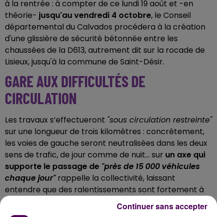
à la rentrée : à compter de ce lundi 19 août et -en
théorie-
jusqu'au vendredi 4 octobre
, le Conseil
départemental du Calvados procédera à la création
d'une glissière de sécurité bétonnée entre les
chaussées de la D613, autrement dit sur la rocade de
Lisieux, jusqu'à la commune de Saint-Désir.
GARE AUX DIFFICULTÉS DE
CIRCULATION
Les travaux s’effectueront
"sous circulation restreinte"
sur une longueur de trois kilomètres : concrètement,
les voies de gauche seront neutralisées dans les deux
sens de trafic, de jour comme de nuit... sur
un axe qui
supporte le passage de
"près de 15 000 véhicules
chaque jour"
rappelle la collectivité, laissant
entendre que des ralentissements sont fortement à
craindre.
Continuer sans accepter