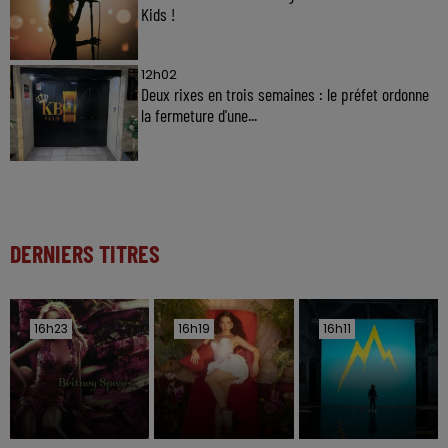
Kids !
12h02
Deux rixes en trois semaines : le préfet ordonne
la fermeture d'une...
DERNIERS TITRES
16h23
16h23
16h19
16h19
16h11
16h11