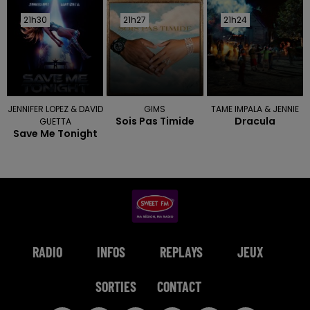
21h30
21h30
21h27
21h27
21h24
21h24
JENNIFER LOPEZ & DAVID
GIMS
TAME IMPALA & JENNIE
Sois Pas Timide
Dracula
GUETTA
Save Me Tonight
RADIO
INFOS
REPLAYS
JEUX
SORTIES
CONTACT