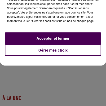
sélectionnant les finalités et/ou partenaires dans "Gérer mes choix".
et par habitant, c’est un fait ! Mais est-ce que la
Vous pouvez également refuser en cliquant sur "Continuer sans
sécurité de chacun ne vaut pas ces deux euros ?".
accepter". Vos préférences ne s'appliqueront que pour ce site. Vous
pouvez mettre à jour vos choix, ou retirer votre consentement à tout
moment via le lien "Gérer les cookies" situé en bas de chaque page.
Cyrille Giron :
Accepter et fermer
Gérer mes choix
À LA UNE