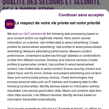
QUALITÉ DES SECOURS ET SÉCURITÉ
DE LA POPULATION
Continuer sans accepter
En attendant, les pompiers gèrent leurs missions à flux
Le respect de votre vie privée est notre priorité
tendus.
"Les délais d’intervention s’allongent"
indique
Cyrille Giron pour le syndicat SASPP-PATS 41.
"La
We and
our (447) partners
do the following data processing based on
population ne s’en rend pas forcément compte,
your consent and/or our legitimate interest: Store and/or access
information on a device; Use limited data to select advertising; Create
mais on tricote !".
Il est aussi question de la sécurité
profiles for personalised advertising; Use profiles to select personalised
des agents lors des interventions, tout comme de la
advertising; Measure advertising performance; Measure content
qualité des secours :
"
Nous ne sommes pas des
performance; Understand audiences through statistics or combinations
of data from different sources; Develop and improve services; Create
super-héros, nous devenons de plus en plus
profiles to personalise content; Use profiles to select personalised
fragiles.
Parfois, nous devons soutenir nos propres
content; Use limited data to select content; Ensure security, prevent and
collègues qui n’en peuvent plus".
Avant de
detect fraud, and fix errors; Deliver and present advertising and content;
Save and communicate privacy choices. These technologies may
rencontrer leur autorité de tutelle -le Conseil
process personal data such as IP address and browsing data to offer
départemental-, les syndicats vont saisir les
following functionalities: Identify devices based on information actively
candidats aux élections législatives.
"La difficulté n’est
requested; Use precise geolocation data; Match and combine data from
other data sources; Link different devices; Identify devices based on
pas d’embaucher des pompiers professionnels. C’est
information transmitted automatically.
purement financier"
reprend Gaétane Ruellan, en
sortant la calculatrice :
"Ce serait deux euros par an
Vous pouvez accepter en cliquant sur "Accepter et fermer", ou affiner en