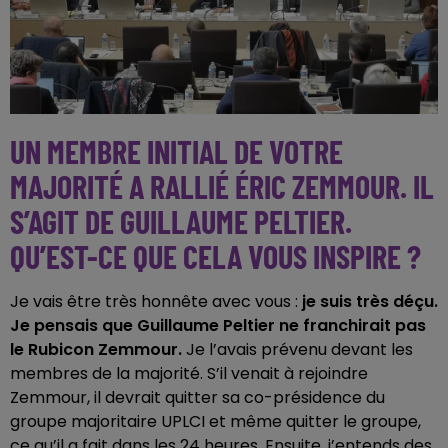
UN MEMBRE INITIAL DE VOTRE
MAJORITÉ A RALLIÉ ÉRIC ZEMMOUR. IL
S’AGIT DE GUILLAUME PELTIER.
QU’EST-CE QUE CELA VOUS INSPIRE ?
Je vais être très honnête avec vous :
je suis très déçu.
Je pensais que Guillaume Peltier ne franchirait pas
le Rubicon Zemmour.
Je l’avais prévenu devant les
membres de la majorité. S’il venait à rejoindre
Zemmour, il devrait quitter sa co-présidence du
groupe majoritaire UPLCI et même quitter le groupe,
ce qu’il a fait dans les 24 heures. Ensuite, j’entends des