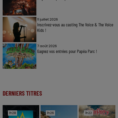
11 juillet 2026
Inscrivez-vous au casting The Voice & The Voice
Kids !
7 août 2026
Gagnez vos entrées pour Papéa Parc !
DERNIERS TITRES
1h28
1h28
1h26
1h26
1h22
1h22