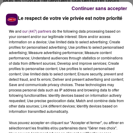
Mais les travaux ne devraient pas démarrer avant
2023. Nous investirons 1,5 millions d’euros aussi sur les
Continuer sans accepter
mobilités douces, avec déjà
une piste cyclable entre
Le respect de votre vie privée est notre priorité
Blois et Molineuf
dont les travaux sont pratiquement
terminés. Sur les collèges, nous ambitionnons d’en
We and
our (447) partners
do the following data processing based on
rénover complètement un par an. Cela nous
your consent and/or our legitimate interest: Store and/or access
information on a device; Use limited data to select advertising; Create
permettra notamment d’y installer des panneaux
profiles for personalised advertising; Use profiles to select personalised
photovoltaïques sur le toit afin de rendre les
advertising; Measure advertising performance; Measure content
établissements plus autonomes au niveau de leur
performance; Understand audiences through statistics or combinations
of data from different sources; Develop and improve services; Create
consommation énergétique. Pour cette année, le
profiles to personalise content; Use profiles to select personalised
choix du collège n’est pas encore arrêté. Des
content; Use limited data to select content; Ensure security, prevent and
évaluations techniques sont en cours. Sinon, nous
detect fraud, and fix errors; Deliver and present advertising and content;
Save and communicate privacy choices. These technologies may
allons poursuivre
les rénovations des collèges de
process personal data such as IP address and browsing data to offer
Neung-sur-Beuvron, de Saint-Amand-Longpré et
following functionalities: Identify devices based on information actively
de Bracieux.
requested; Use precise geolocation data; Match and combine data from
other data sources; Link different devices; Identify devices based on
information transmitted automatically.
Philippe Gouet
Vous pouvez accepter en cliquant sur "Accepter et fermer", ou affiner en
sélectionnant les finalités et/ou partenaires dans "Gérer mes choix".