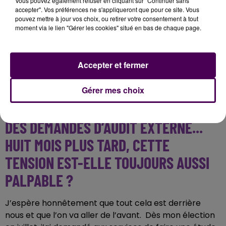
Vous pouvez également refuser en cliquant sur "Continuer sans
accepter". Vos préférences ne s'appliqueront que pour ce site. Vous
pouvez mettre à jour vos choix, ou retirer votre consentement à tout
moment via le lien "Gérer les cookies" situé en bas de chaque page.
LE DÉBUT DE VOTRE MANDAT A ÉTÉ
ASSEZ HOULEUX, AVEC UNE ÉLECTION
Accepter et fermer
À LA PLUS COURTE DES MAJORITÉS
SUR FOND DE SOUPÇONS SUR LA
Gérer mes choix
GESTION DE VOTRE PRÉDÉCESSEUR,
DES DEMANDES D’AUDIT EXTERNE...
HUIT MOIS PLUS TARD, CETTE
TENSION EST-ELLE TOUJOURS AUSSI
PALPABLE ?
J’espère honnêtement que tout cela est derrière
nous et que l’on va aller de l’avant. Dès mon élection