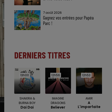
7 août 2026
Gagnez vos entrées pour Papéa
Parc !
DERNIERS TITRES
13h00
13h00
12h56
12h56
12h53
12h53
SHAKIRA &
IMAGINE
AMIR
A
BURNA BOY
DRAGONS
L'imparfaite
Dai Dai
Believer