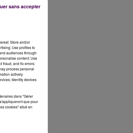
uer sans accepter
erest: Store and/or
tising; Use profiles to
tand audiences through
personalise content; Use
 fraud, and fix errors;
 may process personal
mation actively
vices; Identify devices
rtenaires dans "Gérer
s'appliqueront que pour
ue.
les cookies" situé en