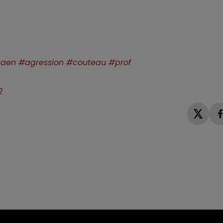
aen
#agression
#couteau
#prof
2