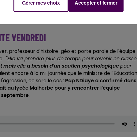
Gérer mes choix
Accepter et fermer
SITE VENDREDI
yer, professeur d'histoire-géo et porte parole de l'équipe
e :
"Elle va prendre plus de temps pour revenir en classe
ment mais elle a besoin d'un soutien psychologique
pour
aient encore à la mi-journée que le ministre de l'Educatio
l'agression, ce sera le cas :
Pap NDiaye a confirmé dans
ait au lycée Malherbe pour y rencontrer l'équipe
3 septembre
.