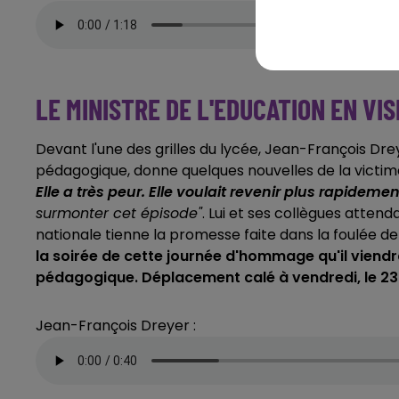
LE MINISTRE DE L'EDUCATION EN VI
Devant l'une des grilles du lycée, Jean-François Dre
pédagogique, donne quelques nouvelles de la victim
Elle a très peur. Elle voulait revenir plus rapide
surmonter cet épisode"
. Lui et ses collègues attend
nationale tienne la promesse faite dans la foulée de 
la soirée de cette journée d'hommage qu'il viendr
pédagogique. Déplacement calé à vendredi, le 2
Jean-François Dreyer :