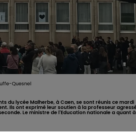
ouffe-Quesnel
s du lycée Malherbe, à Caen, se sont réunis ce mardi
nt. Ils ont exprimé leur soutien à la professeur agress
econde. Le ministre de l'Education nationale a quant à
oi"
: voilà la phrase placardée sur les vitres du
"bâtiment A