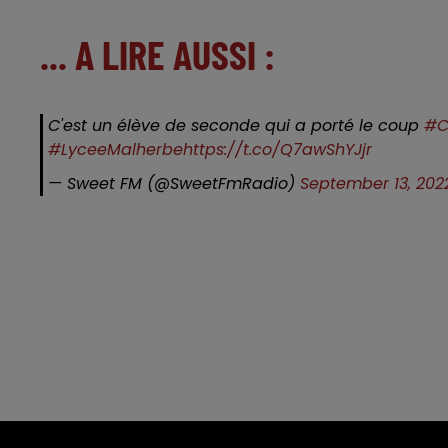
... A LIRE AUSSI :
C'est un élève de seconde qui a porté le coup
#C
#LyceeMalherbe
https://t.co/Q7awShYJjr
— Sweet FM (@SweetFmRadio)
September 13, 202