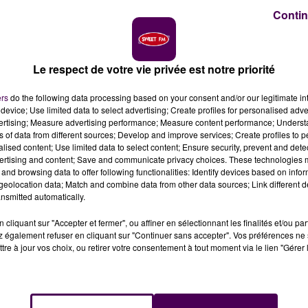
Contin
rsonnes, élèves, professeurs et agents de
20 septembre
, tout juste une semaine après l'agression
e, et ce sous les yeux de nombreux jeunes témoins.
Le respect de votre vie privée est notre priorité
ers
do the following data processing based on your consent and/or our legitimate int
t de même marqués
. Tant du côté des élèves que des
device; Use limited data to select advertising; Create profiles for personalised adver
vertising; Measure advertising performance; Measure content performance; Unders
t la cérémonie de soutien, Maxence, élève en première et
ns of data from different sources; Develop and improve services; Create profiles to 
ons des journalistes.
"Les premiers jours ont été
alised content; Use limited data to select content; Ensure security, prevent and detect
n a beaucoup parlé avec les professeurs
ensuite.
ertising and content; Save and communicate privacy choices. These technologies
and browsing data to offer following functionalities: Identify devices based on infor
uade que ce genre de chose ne va pas arriver tous les
eolocation data; Match and combine data from other data sources; Link different de
ambiance reste
"bizarre"
.
nsmitted automatically.
 simple. A la sortie de la cérémonie, sur son vélo, Marion,
cliquant sur "Accepter et fermer", ou affiner en sélectionnant les finalités et/ou pa
urs présente
. Si pour moi, ça va mieux, j'ai des collègues
 également refuser en cliquant sur "Continuer sans accepter". Vos préférences ne 
er. De s'orienter vers les cellules d'écoute psychologiq
tre à jour vos choix, ou retirer votre consentement à tout moment via le lien "Gérer 