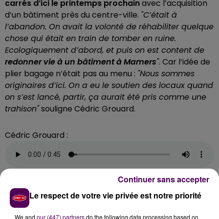
carrés d’ici le printemps prochain
avec l’acquisition
d’un bâtiment près du centre-ville.
"C’était à
l’abandon. On avait la volonté de réhabiliter quelque
chose qui était en train de tomber en ruine.
Ecologiquement d’abord, et puis on est content de
redonner vie à un bâtiment à Mamers
"
. Car l’idée de
plier bagage n’était pas au menu :
"Nous sommes
originaires d’ici. On a eu le soutien des locaux quand
on s’est lancé, partir, ça aurait été pris comme une
trahison"
souligne Cédric Grouard.
Cédric Grouard :
Continuer sans accepter
Le respect de votre vie privée est notre priorité
We and
our (447) partners
do the following data processing based on