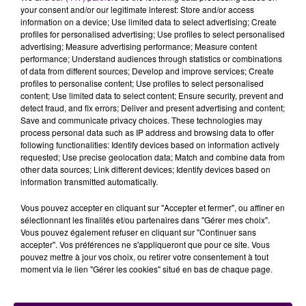
your consent and/or our legitimate interest: Store and/or access
information on a device; Use limited data to select advertising; Create
profiles for personalised advertising; Use profiles to select personalised
advertising; Measure advertising performance; Measure content
performance; Understand audiences through statistics or combinations
of data from different sources; Develop and improve services; Create
profiles to personalise content; Use profiles to select personalised
content; Use limited data to select content; Ensure security, prevent and
detect fraud, and fix errors; Deliver and present advertising and content;
Save and communicate privacy choices. These technologies may
process personal data such as IP address and browsing data to offer
following functionalities: Identify devices based on information actively
requested; Use precise geolocation data; Match and combine data from
other data sources; Link different devices; Identify devices based on
information transmitted automatically.
Vous pouvez accepter en cliquant sur "Accepter et fermer", ou affiner en
"IL N’Y A AUCUNE EMBROUILLE"
sélectionnant les finalités et/ou partenaires dans "Gérer mes choix".
Vous pouvez également refuser en cliquant sur "Continuer sans
accepter". Vos préférences ne s'appliqueront que pour ce site. Vous
Ce déménagement, c’est aussi l’occasion pour
pouvez mettre à jour vos choix, ou retirer votre consentement à tout
"Magemalte"
d’ouvrir son propre bar.
Un espace pub
moment via le lien "Gérer les cookies" situé en bas de chaque page.
est prévu avec de larges fenêtres pour voir les
brasseurs en plein labeur
:
"Ce sera un petit peu