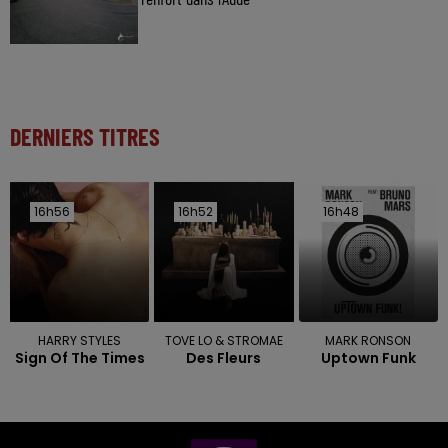
DERNIERS TITRES
16h56
16h56
16h52
16h52
16h48
16h48
HARRY STYLES
TOVE LO & STROMAE
MARK RONSON
Sign Of The Times
Des Fleurs
Uptown Funk