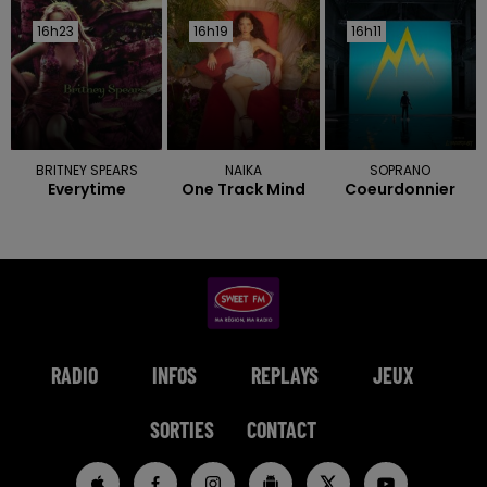
16h23
16h23
16h19
16h19
16h11
16h11
BRITNEY SPEARS
NAIKA
SOPRANO
Everytime
One Track Mind
Coeurdonnier
RADIO
INFOS
REPLAYS
JEUX
SORTIES
CONTACT