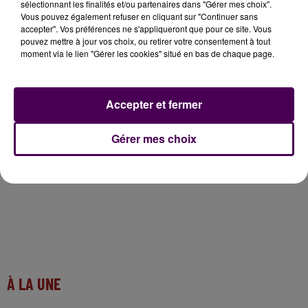
du prix de l’acquisition d’un car électrique neuf"
sélectionnant les finalités et/ou partenaires dans "Gérer mes choix".
Vous pouvez également refuser en cliquant sur "Continuer sans
précise, pour Transdev, Gilles Lefebvre. Ainsi, sa durée
accepter". Vos préférences ne s'appliqueront que pour ce site. Vous
de vie se voit rallongée de sept à huit ans, après avoir
pouvez mettre à jour vos choix, ou retirer votre consentement à tout
été équipé de batteries produites en France par
moment via le lien "Gérer les cookies" situé en bas de chaque page.
l’entreprise Retrofleet basée à Chambéry. A ce jour,
ce sont vingt véhicules de ce type qui circulent dans la
région : six dans le Loiret, dix en Indre-et-Loire et
Accepter et fermer
quatre en Loir-et-Cher.
Gérer mes choix
À LA UNE