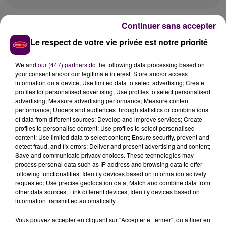
Continuer sans accepter
UNE PREMIÈRE EN CENTRE-VAL-DE-
Le respect de votre vie privée est notre priorité
LOIRE
We and
our (447) partners
do the following data processing based on
your consent and/or our legitimate interest: Store and/or access
Sur les lignes régulières, l’objectif de décarbonation
information on a device; Use limited data to select advertising; Create
profiles for personalised advertising; Use profiles to select personalised
des autocars fixé par la région est bien connu :
advertising; Measure advertising performance; Measure content
remplacer à l’horizon 2028 près de 550 véhicules
performance; Understand audiences through statistics or combinations
thermiques via un bouquet de solutions alternatives
of data from different sources; Develop and improve services; Create
profiles to personalise content; Use profiles to select personalised
qui va du rétrofit à l’achat de cars électriques neufs,
content; Use limited data to select content; Ensure security, prevent and
en passant par l’alimentation au BioGNV, voire à
detect fraud, and fix errors; Deliver and present advertising and content;
l’hydrogène...
"Mais pour le transport scolaire, la
Save and communicate privacy choices. These technologies may
process personal data such as IP address and browsing data to offer
marche est beaucoup plus haute"
reconnaît Philippe
following functionalities: Identify devices based on information actively
Fournié :
"Ce sont plus de 2 000 cars qui sont à
requested; Use precise geolocation data; Match and combine data from
transformer !"
.
Ici, à Montrichard, le véhicule-test a
other data sources; Link different devices; Identify devices based on
information transmitted automatically.
une dizaine d’années de service. Sa transition
technologique a coûté 175 000 euros,
"soit la moitié
Vous pouvez accepter en cliquant sur "Accepter et fermer", ou affiner en