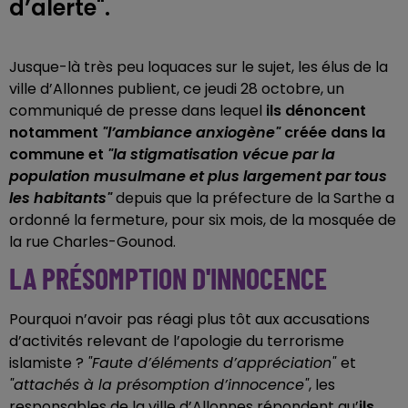
d’alerte".
Jusque-là très peu loquaces sur le sujet, les élus de la
ville d’Allonnes publient, ce jeudi 28 octobre, un
communiqué de presse dans lequel
ils dénoncent
notamment
"l’ambiance anxiogène"
créée dans la
commune et
"la stigmatisation vécue par la
population musulmane et plus largement par tous
les habitants"
depuis que la préfecture de la Sarthe a
ordonné la fermeture, pour six mois, de la mosquée de
la rue Charles-Gounod.
LA PRÉSOMPTION D'INNOCENCE
Pourquoi n’avoir pas réagi plus tôt aux accusations
d’activités relevant de l’apologie du terrorisme
islamiste ?
"Faute d’éléments d’appréciation"
et
"attachés à la présomption d’innocence"
, les
responsables de la ville d’Allonnes répondent qu’
ils