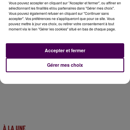
La ville d’Allonnes demande
"que la lumière soit faite
Vous pouvez accepter en cliquant sur "Accepter et fermer", ou affiner en
sélectionnant les finalités et/ou partenaires dans "Gérer mes choix".
sur cette affaire avec transparence en respectant
Vous pouvez également refuser en cliquant sur "Continuer sans
les droits humains"
et appelle à ce que
"la justice
accepter". Vos préférences ne s'appliqueront que pour ce site. Vous
fasse son travail à la hauteur des faits s’ils sont
pouvez mettre à jour vos choix, ou retirer votre consentement à tout
moment via le lien "Gérer les cookies" situé en bas de chaque page.
avérés"
tout en émettant des doutes sur la démarche
:
"des noms et des accusations sont cités dans
l’arrêté préfectoral or nous nous interrogeons sur le
Accepter et fermer
fait qu’à notre connaissance,
personne n’ait été
entendu par la justice à ce jour
"
.
Gérer mes choix
À LA UNE