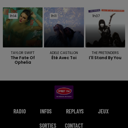
1h14
1h14
1h11
1h11
1h07
1h07
TAYLOR SWIFT
ADELE CASTILLON
THE PRETENDERS
The Fate Of
Été Avec Toi
I'll Stand By You
Ophelia
RADIO
INFOS
REPLAYS
JEUX
SORTIES
CONTACT