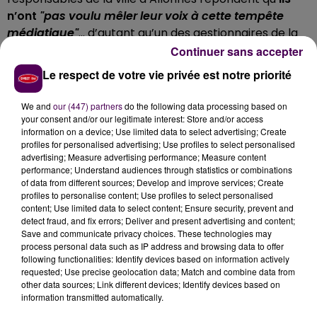
n’ont
"pas voulu mêler leur voix à cette tempête
médiatique"
… d’autant qu’un des gestionnaires de la
mosquée se trouve être, par ailleurs, salarié de la
Continuer sans accepter
municipalité.
Le respect de votre vie privée est notre priorité
PAS DE RÉACTION DE L'ETAT
We and
our (447) partners
do the following data processing based on
your consent and/or our legitimate interest: Store and/or access
Dans son communiqué, la collectivité relève que
information on a device; Use limited data to select advertising; Create
certains faits évoqués par la préfecture de la Sarthe
profiles for personalised advertising; Use profiles to select personalised
advertising; Measure advertising performance; Measure content
remontent à 2015 -des prêches au cours desquels on
performance; Understand audiences through statistics or combinations
se serait félicité de la tuerie de Charlie Hebdo- et
of data from different sources; Develop and improve services; Create
s’étonne de
"n’avoir eu aucun signal d’alerte aussi
profiles to personalise content; Use profiles to select personalised
content; Use limited data to select content; Ensure security, prevent and
bien en local, que des services de l’Etat"
à ce titre :
detect fraud, and fix errors; Deliver and present advertising and content;
"Laisser perdurer des activités remettant en cause
Save and communicate privacy choices. These technologies may
les règles de notre République nous laisse
process personal data such as IP address and browsing data to offer
following functionalities: Identify devices based on information actively
interrogateurs"
lit-on.
requested; Use precise geolocation data; Match and combine data from
QUE JUSTICE SOIT FAITE
other data sources; Link different devices; Identify devices based on
information transmitted automatically.