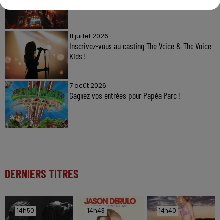
11 juillet 2026
Inscrivez-vous au casting The Voice & The Voice
Kids !
7 août 2026
Gagnez vos entrées pour Papéa Parc !
DERNIERS TITRES
14h50
14h50
14h43
14h43
14h40
14h40