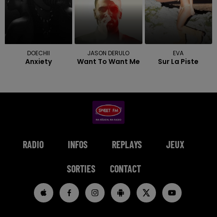
DOECHII
JASON DERULO
EVA
Anxiety
Want To Want Me
Sur La Piste
RADIO
INFOS
REPLAYS
JEUX
SORTIES
CONTACT