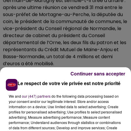
Germain-de-Martigny est semble-t-il tirée d’affaire :
après une ultime réunion ce vendredi 31 mai entre le
sous-préfet de Mortagne-au-Perche, la députée du
coin, le président de la communauté de communes, le
vice-président du Conseil régional de Normandie, le
directeur de cabinet du président du Conseil
départemental de l’Orne, les deux fils du patron et les
représentants du Crédit Mutuel de Maine-Anjou et
Basse-Normandie, un total de 4 millions et demi
d’euros a été mobilisé.
Continuer sans accepter
Les emplois sont maintenus
Le respect de votre vie privée est notre priorité
"Après un nouvel effort du Crédit Mutuel et avec un
engagement financier de la région et du
We and
our (447) partners
do the following data processing based on
département, cette réunion a permis de sauver
your consent and/or our legitimate interest: Store and/or access
l’entreprise Mousset suite au sinistre accidentel qui a
information on a device; Use limited data to select advertising; Create
dévasté ses locaux et son outil de production"
profiles for personalised advertising; Use profiles to select personalised
advertising; Measure advertising performance; Measure content
affirment les services du Conseil départemental,
performance; Understand audiences through statistics or combinations
précisant que la somme va permettre de
"préserver
of data from different sources; Develop and improve services; Create