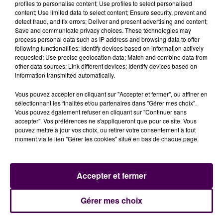
tous les emplois, sauver un savoir-faire reconnu et
profiles to personalise content; Use profiles to select personalised
content; Use limited data to select content; Ensure security, prevent and
poursuivre le développement"
. Les postes des vingt-
detect fraud, and fix errors; Deliver and present advertising and content;
huit salariés étaient en jeu :
"La famille Mousset a su
Save and communicate privacy choices. These technologies may
trouver le courage et l'énergie nécessaires pour
process personal data such as IP address and browsing data to offer
following functionalities: Identify devices based on information actively
maintenir cette activité au cœur du Perche avec
requested; Use precise geolocation data; Match and combine data from
tous ses collaborateurs"
.
other data sources; Link different devices; Identify devices based on
information transmitted automatically.
Vous pouvez accepter en cliquant sur "Accepter et fermer", ou affiner en
sélectionnant les finalités et/ou partenaires dans "Gérer mes choix".
Vous pouvez également refuser en cliquant sur "Continuer sans
accepter". Vos préférences ne s'appliqueront que pour ce site. Vous
pouvez mettre à jour vos choix, ou retirer votre consentement à tout
moment via le lien "Gérer les cookies" situé en bas de chaque page.
Accepter et fermer
À LA UNE
Gérer mes choix
7 août 2026
Gagnez vos pass pour le V and B Fest' 2026 !