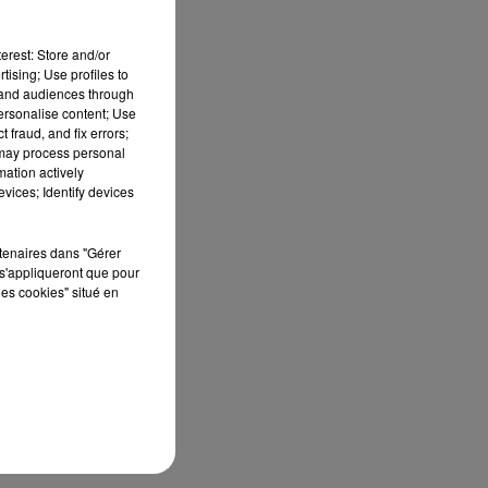
erest: Store and/or
tising; Use profiles to
tand audiences through
personalise content; Use
 fraud, and fix errors;
.
 may process personal
mation actively
vices; Identify devices
rtenaires dans "Gérer
un
s'appliqueront que pour
les cookies" situé en
ur
à