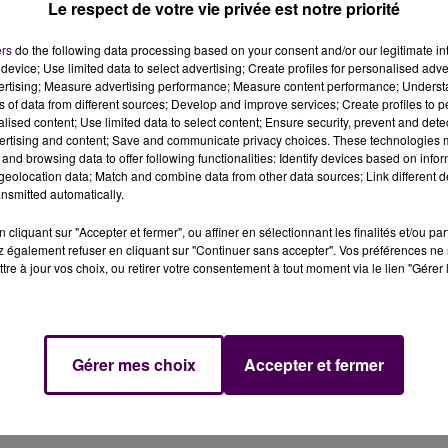
Le respect de votre vie privée est notre priorité
ers
do the following data processing based on your consent and/or our legitimate int
device; Use limited data to select advertising; Create profiles for personalised adver
ie
vertising; Measure advertising performance; Measure content performance; Unders
ns of data from different sources; Develop and improve services; Create profiles to 
alised content; Use limited data to select content; Ensure security, prevent and detect
e de signalisation ce mercredi à la mi-journée sur l'A11
ertising and content; Save and communicate privacy choices. These technologies
and browsing data to offer following functionalities: Identify devices based on infor
eolocation data; Match and combine data from other data sources; Link different de
nsmitted automatically.
vers 12h30 sur l'autoroute A11 à hauteur de La Chapelle-
cliquant sur "Accepter et fermer", ou affiner en sélectionnant les finalités et/ou pa
 contrôle, un poids-lourd s'est encastré dans le pilier d'
 également refuser en cliquant sur "Continuer sans accepter". Vos préférences ne 
tion au niveau du point kilométrique 175, dans le sens
tre à jour vos choix, ou retirer votre consentement à tout moment via le lien "Gérer 
, il n'a en revanche fait qu'un blessé léger : le conducte
re momentanément coupé dans le sens Angers - Le Mans 
Gérer mes choix
Accepter et fermer
ne sortie obligatoire est mise en place avec déviation
rs Alençon puis l'A11, vers Laval par la D357 puis l'A81.