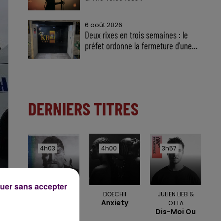
6 août 2026
Deux rixes en trois semaines : le
préfet ordonne la fermeture d'une...
DERNIERS TITRES
4h03
4h03
4h00
4h00
3h57
3h57
uer sans accepter
TEDDY SWIMS
DOECHII
JULIEN LIEB &
Mr Know It All
Anxiety
OTTA
Dis-Moi Ou