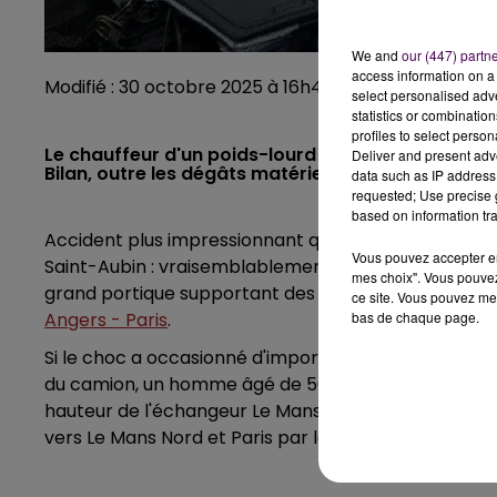
We and
our (447) partn
access information on a 
Modifié : 30 octobre 2025 à 16h47 par Emilien Border
select personalised ad
statistics or combinatio
profiles to select person
Le chauffeur d'un poids-lourd a percuté un portiqu
Deliver and present adv
Bilan, outre les dégâts matériels : un blessé léger.
data such as IP address 
requested; Use precise g
based on information tra
Accident plus impressionnant que grave ce mercredi 
Vous pouvez accepter en 
Saint-Aubin : vraisemblablement suite à une perte de
mes choix". Vous pouvez
grand portique supportant des panneaux de signalisa
ce site. Vous pouvez met
bas de chaque page.
Angers - Paris
.
Si le choc a occasionné d'importants dégâts matériels
du camion, un homme âgé de 56 ans. L'axe a dû êt
hauteur de l'échangeur Le Mans Centre-Université. U
vers Le Mans Nord et Paris par la D357 puis la D338 ve