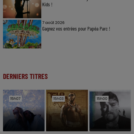
Kids !
7 août 2026
Gagnez vos entrées pour Papéa Parc !
DERNIERS TITRES
15h07
15h07
15h03
15h03
15h00
15h00