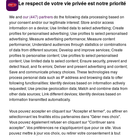
Le respect de votre vie privée est notre priorité
des petites histoires, notamment de celles des
familles",
explique Alain Mabanckou. Finalement, c’est
We and
our (447) partners
do the following data processing based on
peut-être le roman le plus
"historique"
de ce
your consent and/or our legitimate interest: Store and/or access
information on a device; Use limited data to select advertising; Create
contemplateur des évolutions que vit le continent
profiles for personalised advertising; Use profiles to select personalised
africain dans ses rapports avec le reste du monde,
advertising; Measure advertising performance; Measure content
notamment de la France...
performance; Understand audiences through statistics or combinations
of data from different sources; Develop and improve services; Create
Victimes et héroïnes
profiles to personalise content; Use profiles to select personalised
content; Use limited data to select content; Ensure security, prevent and
Les relations entre anciens colonisés et anciens
detect fraud, and fix errors; Deliver and present advertising and content;
colonisateurs, les dictatures, les guerres qui rongent
Save and communicate privacy choices. These technologies may
process personal data such as IP address and browsing data to offer
encore de nombreuses régions : c’est par le regard et
following functionalities: Identify devices based on information actively
le courage quotidien des femmes africaines qu’Alain
requested; Use precise geolocation data; Match and combine data from
Mabanckou dénonce ces injustices. On verra aussi à
other data sources; Link different devices; Identify devices based on
information transmitted automatically.
travers ce livre un bel écho au prix Nobel de la Paix
décerné il y a quelques jours au docteur Denis
Vous pouvez accepter en cliquant sur "Accepter et fermer", ou affiner en
Mukwege qui a consacré des années d’acharnement
sélectionnant les finalités et/ou partenaires dans "Gérer mes choix".
Vous pouvez également refuser en cliquant sur "Continuer sans
à soigner les femmes victimes de viol et de crimes de
accepter". Vos préférences ne s'appliqueront que pour ce site. Vous
guerre au Congo.
"Il a aidé plus de 50 000 femmes à
pouvez mettre à jour vos choix, ou retirer votre consentement à tout