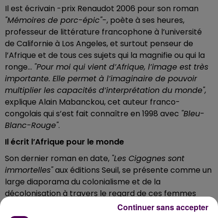
Il est écrivain -prix Renaudot 2006 pour son roman
"Mémoires de porc-épic"-
, poète à ses heures,
professeur de littérature francophone à l’université
de Californie à Los Angeles, et surtout penseur de
l’Afrique et de tous ces sujets qui la magnifie ou qui la
ronge...
"Pour moi qui vient d’Afrique, l’image est très
importante. Elle permet à l’imaginaire de pouvoir
multiplier les capacités d’interprétation du monde",
explique Alain Mabanckou, cet auteur franco-
congolais qui s’est fait connaître en 1998 avec
"Bleu-
Blanc-Rouge"
.
Il écrit l’Afrique pour le monde
Son dernier roman en date,
"Les Cigognes sont
immortelles"
aux éditions Seuil, se présente comme un
large diaporama du colonialisme et de la
décolonisation à travers le regard de ces femmes
africaines qui en sont les incontestables héroïnes.
Continuer sans accepter
"Après tout, la grande histoire n’est que l’addition