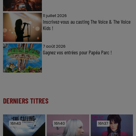
11 juillet 2026
Inscrivez-vous au casting The Voice & The Voice
Kids !
7 août 2026
Gagnez vos entrées pour Papéa Parc !
DERNIERS TITRES
16h43
16h43
16h40
16h40
16h37
16h37