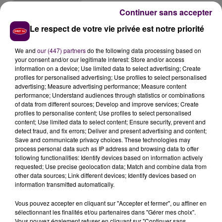
Continuer sans accepter
Christine Bariaud
Le respect de votre vie privée est notre priorité
"LE RACHAT DE LA HONTE"
We and
our (447) partners
do the following data processing based on
Depuis l’officialisation de la nouvelle acquisition de
your consent and/or our legitimate interest: Store and/or access
information on a device; Use limited data to select advertising; Create
Tecalemit vendredi dernier,
la CGT de Loir-et-Cher
profiles for personalised advertising; Use profiles to select personalised
n’en finit pas de s’étrangler
: "
Quelle honte ! Glorifier
advertising; Measure advertising performance; Measure content
une entreprise qui vient de fermer son site de Blois
performance; Understand audiences through statistics or combinations
of data from different sources; Develop and improve services; Create
pour transférer son activité à Luceau..."
explique le
profiles to personalise content; Use profiles to select personalised
syndicat dans un communiqué. Il est aussi question des
content; Use limited data to select content; Ensure security, prevent and
aides perçues par Tecalemit de la part de l’Europe,
detect fraud, and fix errors; Deliver and present advertising and content;
Save and communicate privacy choices. These technologies may
mais aussi de la région, du département et de
process personal data such as IP address and browsing data to offer
l’agglomération. La CGT exige la conditionnalité des
following functionalities: Identify devices based on information actively
aides, d’autant que
l’entreprise est lauréate aux
requested; Use precise geolocation data; Match and combine data from
other data sources; Link different devices; Identify devices based on
fonds du Plan de relance pour les projets
information transmitted automatically.
aéronautiques.
"Il y a beaucoup de colère face à ce
rachat de la honte"
résume Sidi Boussetta, secrétaire
Vous pouvez accepter en cliquant sur "Accepter et fermer", ou affiner en
sélectionnant les finalités et/ou partenaires dans "Gérer mes choix".
départemental adjoint du syndicat.
"La CGT avait
Vous pouvez également refuser en cliquant sur "Continuer sans