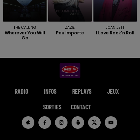
THE CALLING
ZAZIE
JOAN JETT
Wherever You Will
Peu Importe
I Love Rock'n Roll
Go
RADIO
INFOS
REPLAYS
JEUX
SORTIES
CONTACT