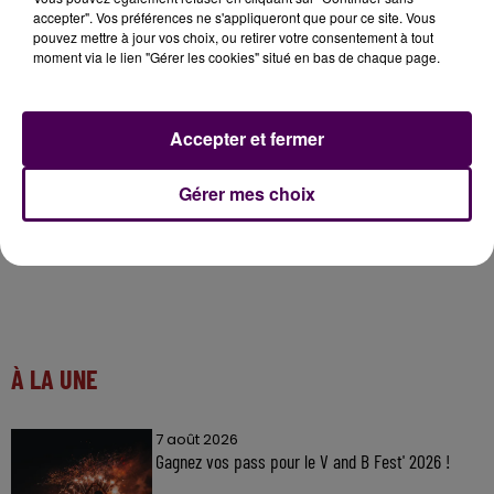
raison de dénoncer un argument fallacieux pour la
accepter". Vos préférences ne s'appliqueront que pour ce site. Vous
fermeture du site blésois".
pouvez mettre à jour vos choix, ou retirer votre consentement à tout
moment via le lien "Gérer les cookies" situé en bas de chaque page.
Sidi Boussetta
Accepter et fermer
Gérer mes choix
À LA UNE
7 août 2026
Gagnez vos pass pour le V and B Fest' 2026 !