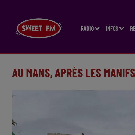
RADIO
INFOS
R
AU MANS, APRÈS LES MANIF