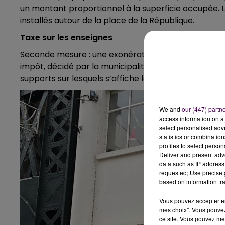
un montant proportionnel à la superficie occupée. 
installés autour de la place de la République.
Taxe sur les enseignes
Seconde mesure : une exonération de la
"taxe local
impôt, décidé par la municipalité, est fonction du 
supports sur lesquels s’affiche le nom ou la publici
We and
our (447) partn
access information on a 
select personalised ad
statistics or combinatio
profiles to select person
Deliver and present adv
data such as IP address 
requested; Use precise g
based on information tra
Vous pouvez accepter en 
mes choix". Vous pouvez
ce site. Vous pouvez met