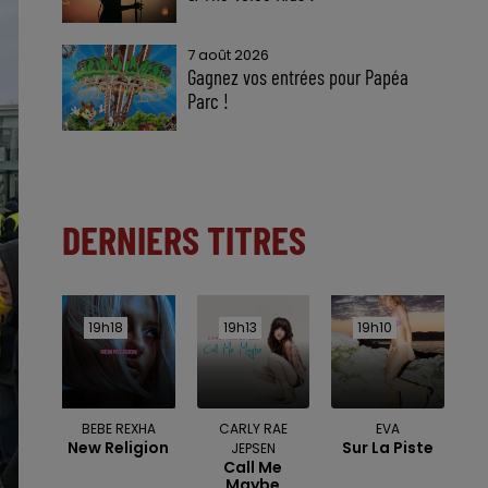
7 août 2026
Gagnez vos entrées pour Papéa
Parc !
DERNIERS TITRES
19h18
19h18
19h13
19h13
19h10
19h10
BEBE REXHA
CARLY RAE
EVA
New Religion
Sur La Piste
JEPSEN
Call Me
Maybe