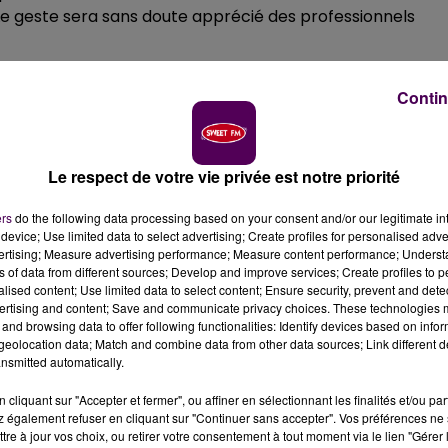
Le geste sera sans doute apprécié des professionnels
Contin
e sur les enseignes"
valable elle aussi durant trois mois. C
nombre et de la grandeur des panneaux ou tous autres
té d’un commerce.
Le respect de votre vie privée est notre priorité
ers
do the following data processing based on your consent and/or our legitimate int
device; Use limited data to select advertising; Create profiles for personalised adver
vertising; Measure advertising performance; Measure content performance; Unders
ns of data from different sources; Develop and improve services; Create profiles to 
alised content; Use limited data to select content; Ensure security, prevent and detect
ertising and content; Save and communicate privacy choices. These technologies
and browsing data to offer following functionalities: Identify devices based on infor
eolocation data; Match and combine data from other data sources; Link different de
nsmitted automatically.
cliquant sur "Accepter et fermer", ou affiner en sélectionnant les finalités et/ou pa
 également refuser en cliquant sur "Continuer sans accepter". Vos préférences ne 
tre à jour vos choix, ou retirer votre consentement à tout moment via le lien "Gérer 