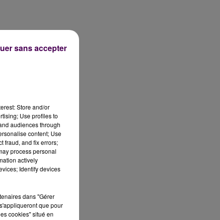
uer sans accepter
et
erest: Store and/or
tising; Use profiles to
tand audiences through
personalise content; Use
 fraud, and fix errors;
 may process personal
mation actively
vices; Identify devices
rtenaires dans "Gérer
s'appliqueront que pour
les cookies" situé en