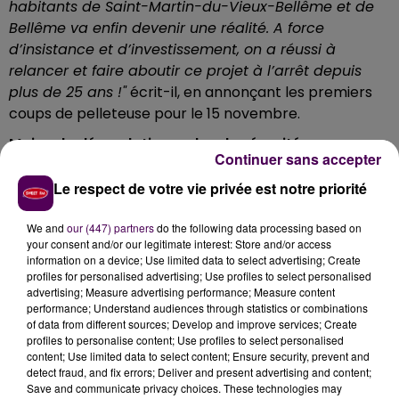
habitants de Saint-Martin-du-Vieux-Bellême et de
Bellême va enfin devenir une réalité. A force
d’insistance et d’investissement, on a réussi à
relancer et faire aboutir ce projet à l’arrêt depuis
plus de 25 ans !"
écrit-il, en annonçant les premiers
coups de pelleteuse pour le 15 novembre.
Moins de dégradations, plus de sécurité
Continuer sans accepter
Les bénéfices attendus de cet ouvrage sont multiples :
Le respect de votre vie privée est notre priorité
"Pollution visuelle, nuisances sonores, camions
dangereux, encombrement et dégradation du
We and
our (447) partners
do the following data processing based on
patrimoine vont laisser place à la tranquillité et au
your consent and/or our legitimate interest: Store and/or access
retour d’une meilleure atmosphère"
assure le
information on a device; Use limited data to select advertising; Create
profiles for personalised advertising; Use profiles to select personalised
parlementaire, persuadé que la déviation future
"va
advertising; Measure advertising performance; Measure content
permettre une meilleure fluidité des transports tout
performance; Understand audiences through statistics or combinations
en faisant disparaître les poids-lourds en centre-
of data from different sources; Develop and improve services; Create
profiles to personalise content; Use profiles to select personalised
bourg de Bellême et de Saint-Martin-du-Vieux-
content; Use limited data to select content; Ensure security, prevent and
Bellême"
.
detect fraud, and fix errors; Deliver and present advertising and content;
Save and communicate privacy choices. These technologies may