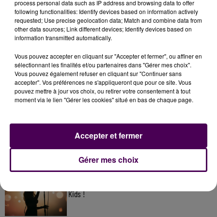
process personal data such as IP address and browsing data to offer
following functionalities: Identify devices based on information actively
requested; Use precise geolocation data; Match and combine data from
other data sources; Link different devices; Identify devices based on
information transmitted automatically.
Vous pouvez accepter en cliquant sur "Accepter et fermer", ou affiner en
sélectionnant les finalités et/ou partenaires dans "Gérer mes choix".
Vous pouvez également refuser en cliquant sur "Continuer sans
accepter". Vos préférences ne s'appliqueront que pour ce site. Vous
pouvez mettre à jour vos choix, ou retirer votre consentement à tout
À LA UNE
moment via le lien "Gérer les cookies" situé en bas de chaque page.
31 juillet 2026
Gagnez vos entrées à Terra Botanica !
Accepter et fermer
Gérer mes choix
11 juillet 2026
Inscrivez-vous au casting The Voice & The Voice
Kids !