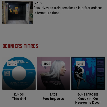
12h02
Deux rixes en trois semaines : le préfet ordonne
la fermeture d'une...
DERNIERS TITRES
13h40
13h40
13h37
13h37
13h31
13h31
KUNGS
ZAZIE
GUNS N' ROSES
This Girl
Peu Importe
Knockin' On
Heaven's Door