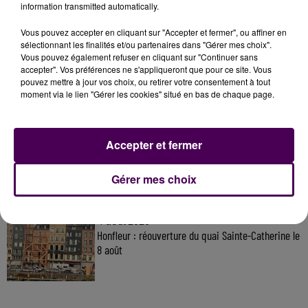
information transmitted automatically.
Vous pouvez accepter en cliquant sur "Accepter et fermer", ou affiner en
À LA UNE
sélectionnant les finalités et/ou partenaires dans "Gérer mes choix".
Vous pouvez également refuser en cliquant sur "Continuer sans
accepter". Vos préférences ne s'appliqueront que pour ce site. Vous
pouvez mettre à jour vos choix, ou retirer votre consentement à tout
31 juillet 2026
moment via le lien "Gérer les cookies" situé en bas de chaque page.
Gagnez vos entrées à Terra Botanica !
Accepter et fermer
11 juillet 2026
Inscrivez-vous au casting The Voice & The Voice
Gérer mes choix
Kids !
4 août 2026
Honfleur : réouverture du quai Sainte-Catherine le
8 août