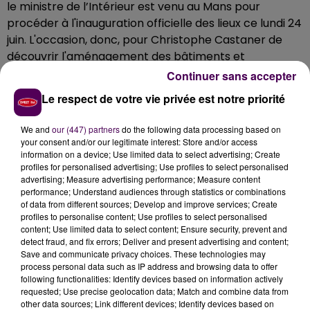
le ministre de l’Intérieur est venu au Mans pour
procéder à l'inauguration officielle des lieux ce lundi 24
juin. L'occasion, donc, pour Christophe Castaner de
découvrir l'aménagement des bâtiments et
d'échanger avec le personnel. Il en a profité pour
Continuer sans accepter
rappeler qu’à l’échelle nationale
"un programme de
Le respect de votre vie privée est notre priorité
recrutement de 10 000 policiers et gendarmes sur
l’ensemble du territoire a été lancé".
Le ministre a
We and
our (447) partners
do the following data processing based on
expliqué qu'au Mans
"il manque onze personnes"
your consent and/or our legitimate interest: Store and/or access
information on a device; Use limited data to select advertising; Create
avant de confirmer qu'une
"commission paritaire doit
profiles for personalised advertising; Use profiles to select personalised
se réunir ce mardi"
et que
"sept postes feront l'objet
advertising; Measure advertising performance; Measure content
de mutation dans la capitale sarthoise".
performance; Understand audiences through statistics or combinations
of data from different sources; Develop and improve services; Create
profiles to personalise content; Use profiles to select personalised
content; Use limited data to select content; Ensure security, prevent and
detect fraud, and fix errors; Deliver and present advertising and content;
Save and communicate privacy choices. These technologies may
process personal data such as IP address and browsing data to offer
following functionalities: Identify devices based on information actively
requested; Use precise geolocation data; Match and combine data from
other data sources; Link different devices; Identify devices based on