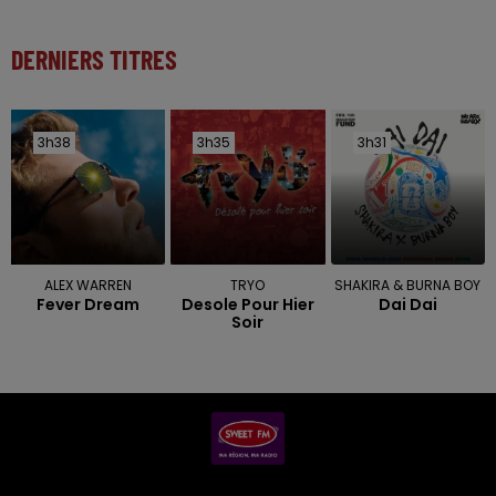
DERNIERS TITRES
3h38
3h38
3h35
3h35
3h31
3h31
ALEX WARREN
TRYO
SHAKIRA & BURNA BOY
Fever Dream
Desole Pour Hier
Dai Dai
Soir