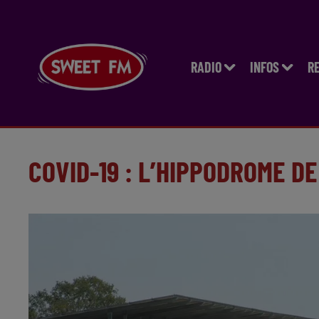
RADIO
INFOS
R
COVID-19 : L’HIPPODROME D