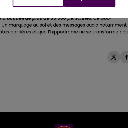
si les courses se déroulent à huis clos et l’autre avec une
on est privilégiée par les organisateurs, qui rappellent q
 d’accueil de plus de 30 000
personnes, de quoi
. Un marquage au sol et des messages audio notamment
gestes barrières et que l’hippodrome ne se transforme pas