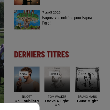
7 août 2026
Gagnez vos entrées pour Papéa
Parc !
DERNIERS TITRES
4h57
4h57
4h54
4h54
4h51
4h51
ELLIOTT
TOM WALKER
BRUNO MARS
On S'oubliera
Leave A Light
I Just Might
On