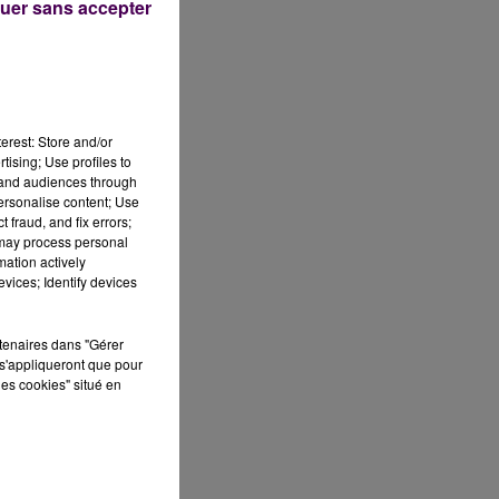
uer sans accepter
te
erest: Store and/or
s
tising; Use profiles to
tand audiences through
personalise content; Use
 fraud, and fix errors;
 may process personal
mation actively
vices; Identify devices
r
00
rtenaires dans "Gérer
s'appliqueront que pour
et
les cookies" situé en