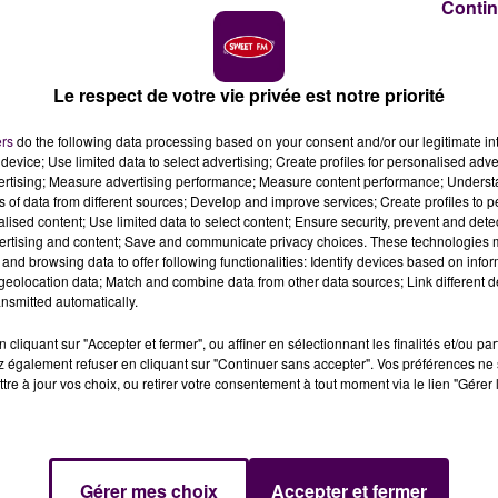
Contin
Le respect de votre vie privée est notre priorité
n hippique à Craon, auront une saveur particulière cet
ers
do the following data processing based on your consent and/or our legitimate int
cénarios afin d'accueillir le public dans le respect de
device; Use limited data to select advertising; Create profiles for personalised adver
vertising; Measure advertising performance; Measure content performance; Unders
ns of data from different sources; Develop and improve services; Create profiles to 
alised content; Use limited data to select content; Ensure security, prevent and detect
as d’aborder les Trois Glorieuses avec l’enthousiasme
ertising and content; Save and communicate privacy choices. These technologies
and browsing data to offer following functionalities: Identify devices based on infor
ciété des Courses de Craon ce mercredi 19 août. Pour le
eolocation data; Match and combine data from other data sources; Link different de
’hippodrome craonnais se sont dséroulées à huis clos. Pou
nsmitted automatically.
saison, les organisateurs espèrent pouvoir accueillir
5 0
cliquant sur "Accepter et fermer", ou affiner en sélectionnant les finalités et/ou pa
e la situation de la pandémie et du bon vouloir du
 également refuser en cliquant sur "Continuer sans accepter". Vos préférences ne 
Une réunion sera justement organisée le jeudi 27 août
tre à jour vos choix, ou retirer votre consentement à tout moment via le lien "Gérer 
ccasion.
eux scénarios ont été préparés à l’hippodrome de Craon
Gérer mes choix
Accepter et fermer