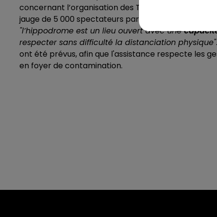
concernant l’organisation des Trois Glorieuses. L’un 
jauge de 5 000 spectateurs par jour. La seconde opti
"l’hippodrome est un lieu ouvert avec une
capacité
respecter sans difficulté la distanciation physique"
ont été prévus, afin que l'assistance respecte les 
en foyer de contamination.