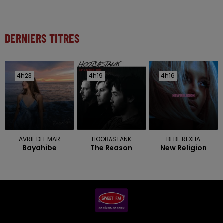
DERNIERS TITRES
4h23
4h23
4h19
4h19
4h16
4h16
AVRIL DEL MAR
HOOBASTANK
BEBE REXHA
Bayahibe
The Reason
New Religion