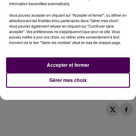
10% DES SARTHOIS DE 75 ANS ET PLUS
information transmitted automatically.
Vous pouvez accepter en cliquant sur "Accepter et fermer", ou affiner en
La vaccination va bon train dans le département :
sélectionnant les finalités et/ou partenaires dans "Gérer mes choix".
trois nouveaux centres dédiés doivent prochainement
Vous pouvez également refuser en cliquant sur "Continuer sans
ouvrir, le 8 mars à Beaumont-sur-Sarthe, le 15 mars à
accepter". Vos préférences ne s'appliqueront que pour ce site. Vous
pouvez mettre à jour vos choix, ou retirer votre consentement à tout
La Ferté-Bernard et le 16 mars à Sablé-sur-Sarthe. Ce
moment via le lien "Gérer les cookies" situé en bas de chaque page.
qui fera, à ce stade, une douzaine de lieux
opérationnels. N’empêche, la campagne demande du
temps : ce vendredi 26 février,
sur les 60 500
Accepter et fermer
Sarthois âgés de 75 ans ou plus, 22% avaient reçu
une première injection
et 10% en étaient à deux. C’est
Gérer mes choix
le serum développé par les laboratoires Pfizer-
BioNTech qui est administré dans 95% des cas.