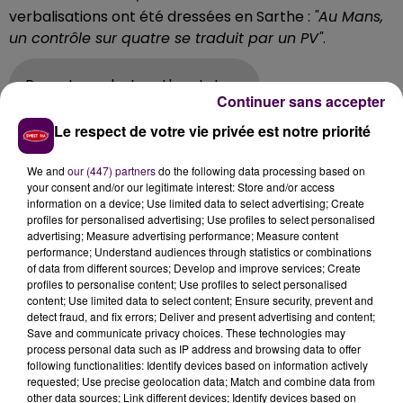
verbalisations ont été dressées en Sarthe :
"Au Mans,
un contrôle sur quatre se traduit par un PV"
.
Reportage de Jonathan Lateur
Continuer sans accepter
LES VARIANTS PROGRESSENT
Le respect de votre vie privée est notre priorité
Car les chiffres sont têtus, on n’en a pas fini avec le
We and
our (447) partners
do the following data processing based on
your consent and/or our legitimate interest: Store and/or access
Covid-19... Selon les dernières données livrées par
information on a device; Use limited data to select advertising; Create
l’Agence régionale de Santé,
les différents
"variants"
profiles for personalised advertising; Use profiles to select personalised
de la souche originelle du virus représentent
advertising; Measure advertising performance; Measure content
performance; Understand audiences through statistics or combinations
aujourd’hui près de 33% des cas de la maladie
of data from different sources; Develop and improve services; Create
enregistrés en Sarthe
. Et même 53% si on élargit
profiles to personalise content; Use profiles to select personalised
l’observation à l’ensemble du territoire des Pays-de-
content; Use limited data to select content; Ensure security, prevent and
detect fraud, and fix errors; Deliver and present advertising and content;
la-Loire :
"Ils sont donc devenus majoritaires"
souligne
Save and communicate privacy choices. These technologies may
Stephan Domingo, directeur territorial de l’ARS, qui
process personal data such as IP address and browsing data to offer
appelle à ne surtout pas relâcher la vigilance
following functionalities: Identify devices based on information actively
requested; Use precise geolocation data; Match and combine data from
s’agissant des gestes barrières.
other data sources; Link different devices; Identify devices based on