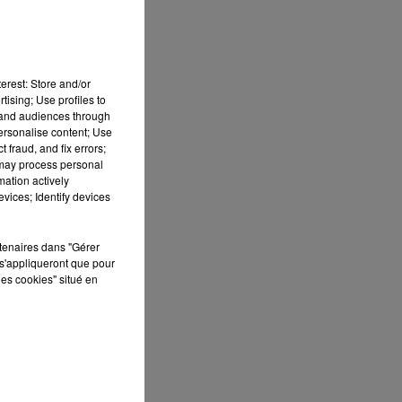
r
erest: Store and/or
tising; Use profiles to
tand audiences through
personalise content; Use
 fraud, and fix errors;
 may process personal
mation actively
vices; Identify devices
rtenaires dans "Gérer
s'appliqueront que pour
les cookies" situé en
ut