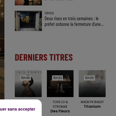
12h02
Deux rixes en trois semaines : le
préfet ordonne la fermeture d'une...
DERNIERS TITRES
15h36
15h36
15h33
15h33
15h30
15h30
LUIS FONSI
TOVE LO &
MADILYN BAILEY
Despacito
Titanium
STROMAE
uer sans accepter
Des Fleurs