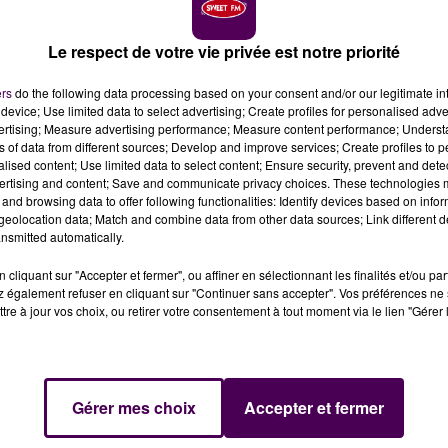
Le respect de votre vie privée est notre priorité
esures pour faire face à l'accélération de l'épidémie
 concernées par un couvre-feu, de 21h à 6h, à compte
ers
do the following data processing based on your consent and/or our legitimate int
device; Use limited data to select advertising; Create profiles for personalised adver
vertising; Measure advertising performance; Measure content performance; Unders
19, un couvre-feu, applicable
de 21h à 6h
, sera instauré à
ns of data from different sources; Develop and improve services; Create profiles to 
alised content; Use limited data to select content; Ensure security, prevent and detect
es de Grenoble, Lille, Lyon, Aix-Marseille, Montpellier,
ertising and content; Save and communicate privacy choices. These technologies
ce samedi 17 octobre
et ce,
"pour au moins quatre
and browsing data to offer following functionalities: Identify devices based on infor
 la télévision par le président de la République Emmanuel
eolocation data; Match and combine data from other data sources; Link different de
nsmitted automatically.
cliquant sur "Accepter et fermer", ou affiner en sélectionnant les finalités et/ou pa
 également refuser en cliquant sur "Continuer sans accepter". Vos préférences ne 
tre à jour vos choix, ou retirer votre consentement à tout moment via le lien "Gérer 
tre réduits au strict nécessaire -impératifs
tout attraper avec cette mesure de couvre-feu, c’est to
c’est à dire
les rendez-vous privés, les parties, les
e retrouvait à 50-60, les soirées festives.
Gérer mes choix
Accepter et fermer
d’accélération de ce virus"
a expliqué le chef de l’Etat.