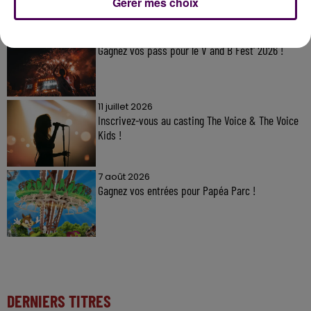
Gérer mes choix
7 août 2026
Gagnez vos pass pour le V and B Fest' 2026 !
11 juillet 2026
Inscrivez-vous au casting The Voice & The Voice
Kids !
7 août 2026
Gagnez vos entrées pour Papéa Parc !
DERNIERS TITRES