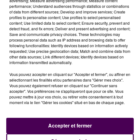
advertising; Measure advertising performance; Measure content
Puisqu'il existe, selon l'ARS, un
"risque pour la santé"
,
performance; Understand audiences through statistics or combinations
l’eau du robinet ne doit pas être utlisée pour les
of data from different sources; Develop and improve services; Create
profiles to personalise content; Use profiles to select personalised
usages alimentaires -boissons fraîches ou chaudes,
content; Use limited data to select content; Ensure security, prevent and
lavage des dents, préparaton des aliments- et mieux
detect fraud, and fix errors; Deliver and present advertising and content;
vaut lui préférer l'eau en bouteille. En revanche, les
Save and communicate privacy choices. These technologies may
process personal data such as IP address and browsing data to offer
autres usages -toilette, douche, WC- ne sont pas
following functionalities: Identify devices based on information actively
problématiques.
"Un dispositif de distributon d’eau
requested; Use precise geolocation data; Match and combine data from
embouteillée est mis en place par les collectivités
other data sources; Link different devices; Identify devices based on
information transmitted automatically.
concernées"
souligne-t-on.
Vous pouvez accepter en cliquant sur "Accepter et fermer", ou affiner en
sélectionnant les finalités et/ou partenaires dans "Gérer mes choix".
Vous pouvez également refuser en cliquant sur "Continuer sans
accepter". Vos préférences ne s'appliqueront que pour ce site. Vous
pouvez mettre à jour vos choix, ou retirer votre consentement à tout
moment via le lien "Gérer les cookies" situé en bas de chaque page.
Accepter et fermer
À LA UNE