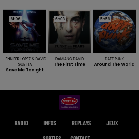
6h06
6h06
6h03
6h03
5h56
5h56
JENNIFER LOPEZ & DAVID
DAMIANO DAVID
DAFT PUNK
The First Time
Around The World
GUETTA
Save Me Tonight
RADIO
INFOS
REPLAYS
JEUX
SORTIES
CONTACT