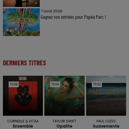
7 août 2026
Gagnez vos entrées pour Papéa Parc !
DERNIERS TITRES
7h18
7h18
7h14
7h14
7h10
7h10
CORNEILLE & VITAA
TAYLOR SWIFT
PAUL CLESS
Ensemble
Opalite
Suavemente