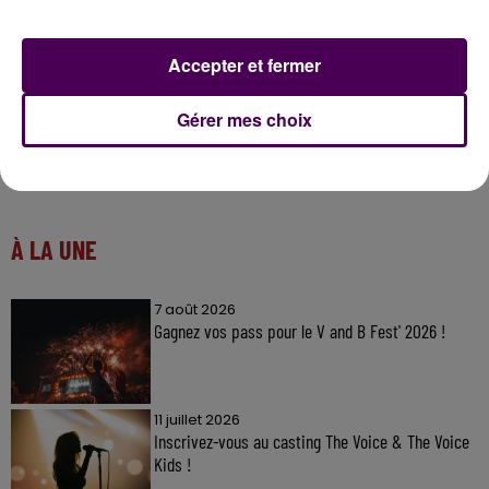
Accepter et fermer
Gérer mes choix
À LA UNE
7 août 2026
Gagnez vos pass pour le V and B Fest' 2026 !
11 juillet 2026
Inscrivez-vous au casting The Voice & The Voice
Kids !