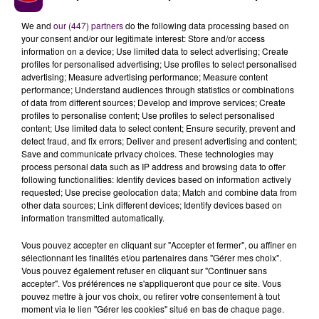
nombre les avancées s’appliquant à cette énergie"
annonce Pierre Fillon, président de l’ACO, pour qui
We and
our (447) partners
do the following data processing based on
your consent and/or our legitimate interest: Store and/or access
l'aventure est déjà porteuse
"d’excitation,
information on a device; Use limited data to select advertising; Create
d’enthousiasme, de curiosité et de promesses"
.
profiles for personalised advertising; Use profiles to select personalised
advertising; Measure advertising performance; Measure content
L'engouement des acteurs de la mobilité
performance; Understand audiences through statistics or combinations
of data from different sources; Develop and improve services; Create
Christophe Ricard, patron de Green GT, évoque avec
profiles to personalise content; Use profiles to select personalised
confiance
"l’engouement des acteurs de la mobilité
content; Use limited data to select content; Ensure security, prevent and
pour l’hydrogène"
et explique mobiliser ses équipes
detect fraud, and fix errors; Deliver and present advertising and content;
Save and communicate privacy choices. These technologies may
pour
"affiner le concept de densité de puissance,
process personal data such as IP address and browsing data to offer
étant entendu qu’il ne s’agit pas seulement de
following functionalities: Identify devices based on information actively
définir une quantité minimale de Kilowatts par unité
requested; Use precise geolocation data; Match and combine data from
other data sources; Link different devices; Identify devices based on
motorisée, mais bien d’optimiser au maximum le
information transmitted automatically.
rapport entre le poids, l’encombrement et la
puissance"
… Vision certes très technique, mais qui
Vous pouvez accepter en cliquant sur "Accepter et fermer", ou affiner en
sélectionnant les finalités et/ou partenaires dans "Gérer mes choix".
devrait vite trouver une traduction palpable sur la
Vous pouvez également refuser en cliquant sur "Continuer sans
piste :
"Quel meilleur révélateur que la course
accepter". Vos préférences ne s'appliqueront que pour ce site. Vous
automobile où cette démarche peut s’exprimer
pouvez mettre à jour vos choix, ou retirer votre consentement à tout
moment via le lien "Gérer les cookies" situé en bas de chaque page.
totalement ?"
lance-t-il.