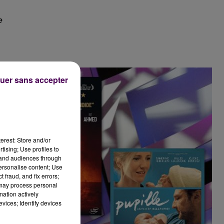
e
uer sans accepter
erest: Store and/or
tising; Use profiles to
tand audiences through
personalise content; Use
 fraud, and fix errors;
 may process personal
mation actively
vices; Identify devices