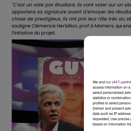
"C’est un vote par étudiant, ils vont voter sur un si
apportera sa signature avant d’envoyer les résultats
chose de prestigieux, ils ont pris leur rôle très au s
souligne Clémence Herbillon, prof à Mamers, qui en
l’initiative du projet.
We and
our (447) partn
access information on a 
select personalised ad
statistics or combinatio
profiles to select person
Deliver and present adv
data such as IP address 
requested; Use precise g
based on information tra