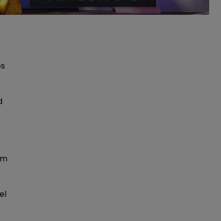
es
s
d
lm
el