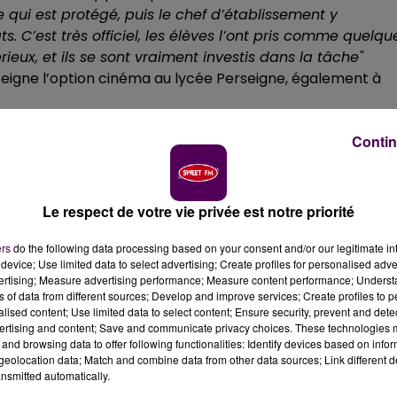
te qui est protégé, puis le chef d’établissement y
. C’est très officiel, les élèves l’ont pris comme quelqu
érieux, et ils se sont vraiment investis dans la tâche"
seigne l’option cinéma au lycée Perseigne, également à
Contin
Le respect de votre vie privée est notre priorité
ers
do the following data processing based on your consent and/or our legitimate int
device; Use limited data to select advertising; Create profiles for personalised adver
vertising; Measure advertising performance; Measure content performance; Unders
ns of data from different sources; Develop and improve services; Create profiles to 
alised content; Use limited data to select content; Ensure security, prevent and detect
ertising and content; Save and communicate privacy choices. These technologies
and browsing data to offer following functionalities: Identify devices based on infor
eolocation data; Match and combine data from other data sources; Link different de
nsmitted automatically.