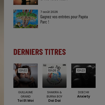
7 août 2026
Gagnez vos entrées pour Papéa
Parc !
DERNIERS TITRES
10h32
10h32
10h26
10h26
10h23
10h23
GUILLAUME
SHAKIRA &
DOECHII
Anxiety
GRAND
BURNA BOY
Toi Et Moi
Dai Dai