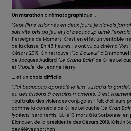
Un marathon cinématographique…
"Sept films visionnés en deux jours, je n’avais jam
suis vite pris au jeu et j’ai beaucoup aimé l’exercic
Perseigne de Mamers. C’est en effet un véritable m
de la classe. En 48 heures, ils ont vu au cinéma
"Rex"
Césars 2019. On retrouve :
"La Douleur"
d'Emmanuel F
de Jacques Audiard,
"Le Grand Bain"
de Gilles Lellou
et
"Pupille"
de Jeanne Herry.
... et un choix difficile
"J’ai beaucoup apprécié le film "Jusqu’à la garde"
eu des frissons à certains moments. C’est vraimen
-qui traite des violences conjugales- fait d’ailleurs 
comme la comédie de Gilles Lellouche
"Le Gran Bai
lycéens"
sera remis, lui, le 13 mars à la Sorbonne, e
Blanquer, de la présidente des Césars 2019, Kristin S
des élèves sarthois.