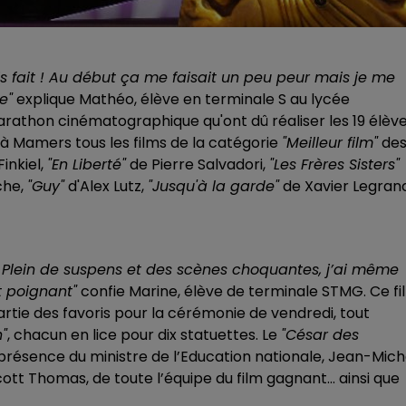
ais fait ! Au début ça me faisait un peu peur mais je me
e"
explique Mathéo, élève en terminale S au lycée
arathon cinématographique qu'ont dû réaliser les 19 élèv
à Mamers tous les films de la catégorie
"Meilleur film"
de
inkiel,
"En Liberté"
de Pierre Salvadori,
"Les Frères Sisters"
che,
"Guy"
d'Alex Lutz,
"Jusqu'à la garde"
de Xavier Legran
. Plein de suspens et des scènes choquantes, j’ai même
t poignant"
confie Marine, élève de terminale STMG. Ce fi
partie des favoris pour la cérémonie de vendredi, tout
n"
, chacun en lice pour dix statuettes. Le
"César des
n présence du ministre de l’Education nationale, Jean-Mich
cott Thomas, de toute l’équipe du film gagnant... ainsi que