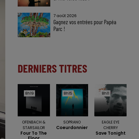
7 août 2026
Gagnez vos entrées pour Papéa
Parc !
DERNIERS TITRES
8h19
8h19
8h15
8h15
8h11
8h11
OFENBACH &
SOPRANO
EAGLE EYE
Coeurdonnier
STARSAILOR
CHERRY
Four To The
Save Tonight
Floor