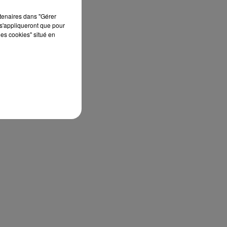
t
rtenaires dans "Gérer
s'appliqueront que pour
les cookies" situé en
à