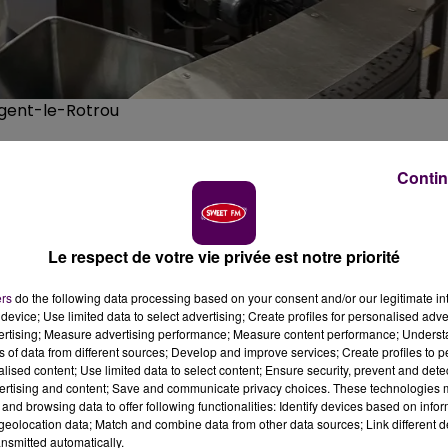
ogent-le-Rotrou
Contin
de Centre-Val-de-Loire, était en déplacement ce
l s'est invité chez Euro Wipes et a présenté le "Fonds
Le respect de votre vie privée est notre priorité
 économique après le confinement.
ers
do the following data processing based on your consent and/or our legitimate int
device; Use limited data to select advertising; Create profiles for personalised adver
Centre-Val-de-Loire, était en visite dans le Perche ce
vertising; Measure advertising performance; Measure content performance; Unders
ns of data from different sources; Develop and improve services; Create profiles to 
ent, pour un déplacement sur le thème de la relance
alised content; Use limited data to select content; Ensure security, prevent and detect
r de près les chaînes de l’usine de produits cosmétiques 
ertising and content; Save and communicate privacy choices. These technologies
ise sanitaire, a réorienté une partie de sa production vers l
and browsing data to offer following functionalities: Identify devices based on infor
eolocation data; Match and combine data from other data sources; Link different de
ue plusieurs de nos entreprises ont su se mobiliser sur
nsmitted automatically.