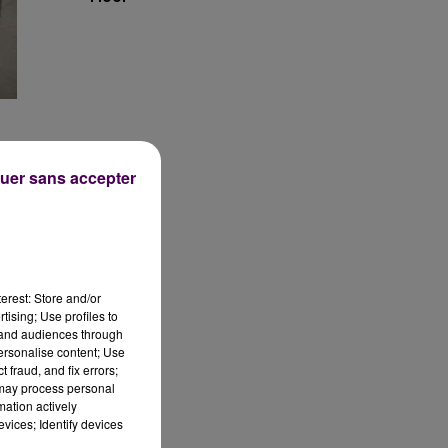
uer sans accepter
erest: Store and/or
tising; Use profiles to
tand audiences through
personalise content; Use
 fraud, and fix errors;
et
 may process personal
es
mation actively
vices; Identify devices