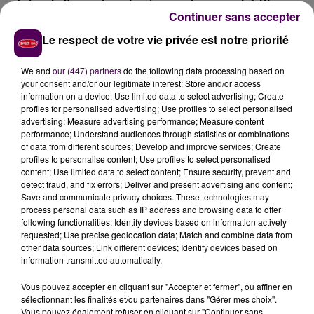
- faire de l’exercice physique uniquement à titre
Continuer sans accepter
individuel, autour du domicile et sans aucun
rassemblement
Le respect de votre vie privée est notre priorité
Dans une allocution ce lundi 16 mars, Christophe
We and
our (447) partners
do the following data processing based on
Castaner, ministre de l'Intérieur, a annoncé la
your consent and/or our legitimate interest: Store and/or access
mobilisation de 100 000 policiers et gendarmes pour
information on a device; Use limited data to select advertising; Create
profiles for personalised advertising; Use profiles to select personalised
veiller à ce que les règles liées au confinement soient
advertising; Measure advertising performance; Measure content
appliquées. En cas d'irrégularité, l'amende est fixée,
performance; Understand audiences through statistics or combinations
dans un premier temps, à 38 euros.
of data from different sources; Develop and improve services; Create
profiles to personalise content; Use profiles to select personalised
Les modèles d'attestation exigibles par les forces de
content; Use limited data to select content; Ensure security, prevent and
detect fraud, and fix errors; Deliver and present advertising and content;
l'ordre seront téléchargeables sur le
site internet du
Save and communicate privacy choices. These technologies may
ministère de l'Intérieur
.
process personal data such as IP address and browsing data to offer
following functionalities: Identify devices based on information actively
#CORONAVIRUS
| Lutte contre la propagation du
requested; Use precise geolocation data; Match and combine data from
#COVID_19
: des mesures de confinement entrent
other data sources; Link different devices; Identify devices based on
en vigueur aujourd’hui à 12h, pour réduire contacts
information transmitted automatically.
et déplacements au strict minimum.
Vous pouvez accepter en cliquant sur "Accepter et fermer", ou affiner en
sélectionnant les finalités et/ou partenaires dans "Gérer mes choix".
��️ �x�L'attestation de déplacement
Vous pouvez également refuser en cliquant sur "Continuer sans