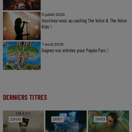
11 juillet 2026
Inscrivez-vous au casting The Voice & The Voice
Kids !
7 août 2026
Gagnez vos entrées pour Papéa Parc !
DERNIERS TITRES
22h00
22h00
21h57
21h57
21h53
21h53