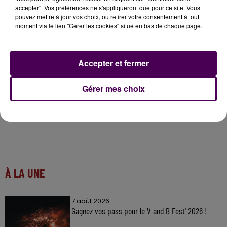
accepter". Vos préférences ne s'appliqueront que pour ce site. Vous
dérogatoire est disponible ici �x0
pouvez mettre à jour vos choix, ou retirer votre consentement à tout
https://t.co/PQVLPdRzUr
moment via le lien "Gérer les cookies" situé en bas de chaque page.
— Ministère de l'Intérieur (@Place_Beauvau)
March
17, 2020
Accepter et fermer
Gérer mes choix
À LA UNE
7 août 2026
Gagnez vos pass pour le V and B Fest' 2026 !