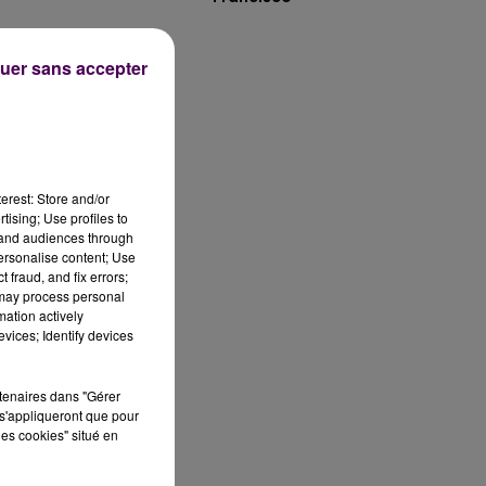
uer sans accepter
es
e
erest: Store and/or
tising; Use profiles to
 à
tand audiences through
personalise content; Use
 fraud, and fix errors;
 may process personal
M
mation actively
vices; Identify devices
e
rtenaires dans "Gérer
s'appliqueront que pour
les cookies" situé en