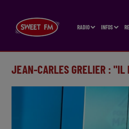
RADIO
INFOS
R
JEAN-CARLES GRELIER : "IL