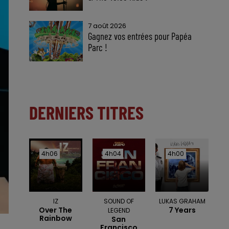
7 août 2026
Gagnez vos entrées pour Papéa
Parc !
DERNIERS TITRES
4h06
4h06
4h04
4h04
4h00
4h00
IZ
SOUND OF
LUKAS GRAHAM
Over The
7 Years
LEGEND
Rainbow
San
Francisco