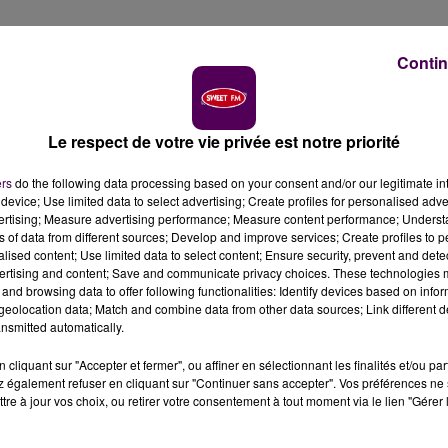
Contin
onse présidentielle qu'il juge très tardive, Jean-Carl
n de la Sarthe, relève des avancées concrètes et appell
Le respect de votre vie privée est notre priorité
parole d'Emmanuel Macron au bout d'un mois de
ers
do the following data processing based on your consent and/or our legitimate int
device; Use limited data to select advertising; Create profiles for personalised adver
 qu’on attende quatre semaines, que la France soit mise
vertising; Measure advertising performance; Measure content performance; Unders
ns of data from different sources; Develop and improve services; Create profiles to 
 finalement à intervenir, à tenter de répondre aux
alised content; Use limited data to select content; Ensure security, prevent and detect
lle gravité qu’on s’est demandé si elle n’allait pas
ertising and content; Save and communicate privacy choices. These technologies
temps que le chef de l’Etat réagisse !"
confie à Sweet F
and browsing data to offer following functionalities: Identify devices based on infor
eolocation data; Match and combine data from other data sources; Link different de
s heures après une allocution au cours de laquelle
nsmitted automatically.
MIC dès janvier prochain, une annulation de la hausse d
 000 euros ou encore une défiscalisation complète des
cliquant sur "Accepter et fermer", ou affiner en sélectionnant les finalités et/ou pa
 également refuser en cliquant sur "Continuer sans accepter". Vos préférences ne 
tre à jour vos choix, ou retirer votre consentement à tout moment via le lien "Gérer 