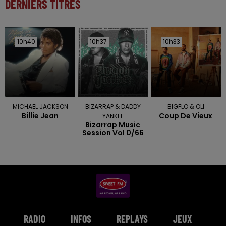
DERNIERS TITRES
10h40
10h40
10h37
10h37
10h33
10h33
MICHAEL JACKSON
BIZARRAP & DADDY
BIGFLO & OLI
Billie Jean
Coup De Vieux
YANKEE
Bizarrap Music
Session Vol 0/66
RADIO
INFOS
REPLAYS
JEUX