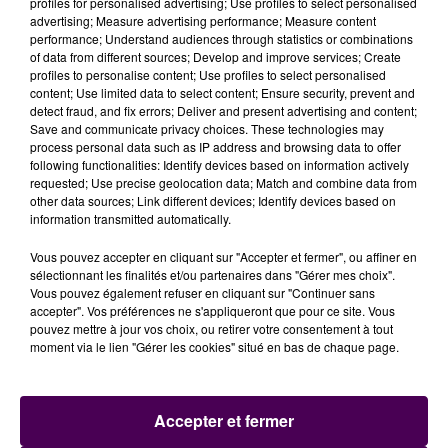
profiles for personalised advertising; Use profiles to select personalised
raison d’une douzaine chaque année. Mais la
advertising; Measure advertising performance; Measure content
navigation fluviale n’est jamais bien loin :
"En 2020,
performance; Understand audiences through statistics or combinations
of data from different sources; Develop and improve services; Create
nous avons réalisé un hébergement flottant de
profiles to personalise content; Use profiles to select personalised
quinze mètres de long en ossature bois"
explique
content; Use limited data to select content; Ensure security, prevent and
avec fierté Vincent Aldebert. L’ouvrage vogue
detect fraud, and fix errors; Deliver and present advertising and content;
Save and communicate privacy choices. These technologies may
désormais sur le canal de Bourgogne. Ce lundi 8
process personal data such as IP address and browsing data to offer
février, c’est le maire de Blois Marc Gricourt qui est
following functionalities: Identify devices based on information actively
venu rendre visite à Kairos :
"Nous fabriquons une
requested; Use precise geolocation data; Match and combine data from
other data sources; Link different devices; Identify devices based on
trentaine de bacs à fleurs pour la ville".
De quoi voir
information transmitted automatically.
venir le printemps avec espoir !
Vous pouvez accepter en cliquant sur "Accepter et fermer", ou affiner en
sélectionnant les finalités et/ou partenaires dans "Gérer mes choix".
Vous pouvez également refuser en cliquant sur "Continuer sans
accepter". Vos préférences ne s'appliqueront que pour ce site. Vous
pouvez mettre à jour vos choix, ou retirer votre consentement à tout
moment via le lien "Gérer les cookies" situé en bas de chaque page.
Accepter et fermer