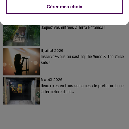
À LA UNE
Gérer mes choix
31 juillet 2026
Gagnez vos entrées à Terra Botanica !
11 juillet 2026
Inscrivez-vous au casting The Voice & The Voice
Kids !
6 août 2026
Deux rixes en trois semaines : le préfet ordonne
la fermeture d'une...