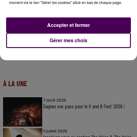
communes, sept voix
"pour une étude projet par
moment via le lien "Gérer les cookies" situé en bas de chaque page.
projet"
.
Accepter et fermer
Gérer mes choix
À LA UNE
7 août 2026
Gagnez vos pass pour le V and B Fest' 2026 !
11 juillet 2026