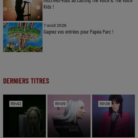
Inscrivez-vous au casting The Voice & The Voice
Kids !
7 août 2026
Gagnez vos entrées pour Papéa Parc !
DERNIERS TITRES
15h42
15h42
15h39
15h39
15h36
15h36