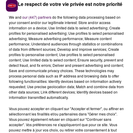
Le respect de votre vie privée est notre priorité
Van Hoorne. Repris notamment par Didier Cousin,
adjoint, qui a évoqué les risques d’interférences :
"Les
We and
our (447) partners
do the following data processing based on
éoliennes, pour regarder la télé, c’est embêtant
your consent and/or our legitimate interest: Store and/or access
parce que parfois on voit les pales passer"
.
information on a device; Use limited data to select advertising; Create
profiles for personalised advertising; Use profiles to select personalised
PROJET PAR PROJET
advertising; Measure advertising performance; Measure content
performance; Understand audiences through statistics or combinations
of data from different sources; Develop and improve services; Create
Elu de l’opposition, Serge Delavallée a mis en avant la
profiles to personalise content; Use profiles to select personalised
difficulté de se prononcer de manière aussi théorique :
content; Use limited data to select content; Ensure security, prevent and
"Je ne suis pas spécialement favorable à l’éolien,
detect fraud, and fix errors; Deliver and present advertising and content;
Save and communicate privacy choices. These technologies may
mais peut-être que certains dossiers mériteraient
process personal data such as IP address and browsing data to offer
d’être regardés quand-même. La communauté de
following functionalities: Identify devices based on information actively
communes nous demande un avis pour ou contre,
requested; Use precise geolocation data; Match and combine data from
other data sources; Link different devices; Identify devices based on
ce qui est simpliste. Etant donné qu’on aura
information transmitted automatically.
l’obligation dans quelques années d’avoir augmenté
notre part d’énergie renouvelable, il va bien falloir
Vous pouvez accepter en cliquant sur "Accepter et fermer", ou affiner en
qu’on réfléchisse et qu’on en installe quelque part,
sélectionnant les finalités et/ou partenaires dans "Gérer mes choix".
Vous pouvez également refuser en cliquant sur "Continuer sans
des éoliennes !"
. D’où la physionomie du vote :
seize
accepter". Vos préférences ne s'appliqueront que pour ce site. Vous
voix contre les éoliennes dans la communauté de
pouvez mettre à jour vos choix, ou retirer votre consentement à tout