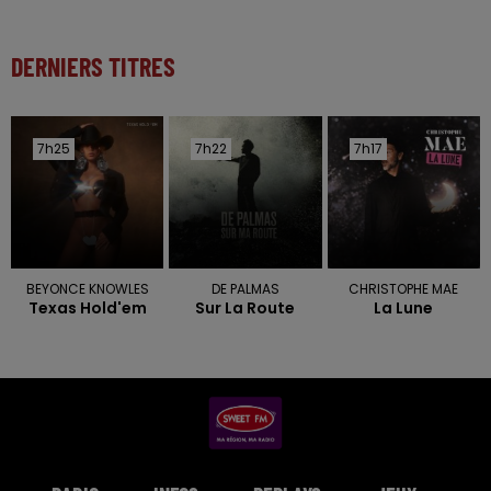
DERNIERS TITRES
7h25
7h25
7h22
7h22
7h17
7h17
BEYONCE KNOWLES
DE PALMAS
CHRISTOPHE MAE
Texas Hold'em
Sur La Route
La Lune