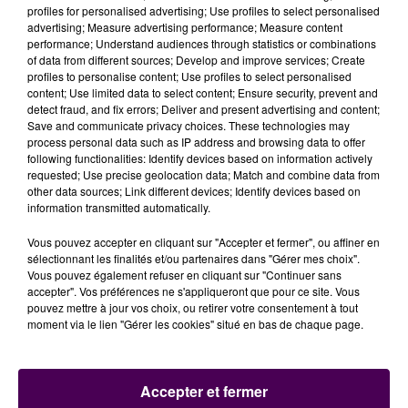
ont toujours du répondant (37-46, 23’), et l’écart se
profiles for personalised advertising; Use profiles to select personalised
maintient, s’amplifie même, avec ce gros dunk de
advertising; Measure advertising performance; Measure content
performance; Understand audiences through statistics or combinations
Georgemans puis un trois points sévère (37-51, 24’).
of data from different sources; Develop and improve services; Create
Blois se bat et resserre sa défense. Ouf ! Cornély
profiles to personalise content; Use profiles to select personalised
récolte un primé ! Ce dernier qui prend une faute
content; Use limited data to select content; Ensure security, prevent and
detect fraud, and fix errors; Deliver and present advertising and content;
technique avec son coach pour contestation
Save and communicate privacy choices. These technologies may
arbitrale, sous les huées du millier de spectateurs.
process personal data such as IP address and browsing data to offer
Décidément, le ballon refuse de violer le panier
following functionalities: Identify devices based on information actively
requested; Use precise geolocation data; Match and combine data from
adverse (41-58, 27’), et la réussite est insolemment
other data sources; Link different devices; Identify devices based on
nordiste. L’ADA est larguée de... 17 points ! Sambe
information transmitted automatically.
marque enfin (45-60, 29’). Mais
Blois s’enfonce et
Vous pouvez accepter en cliquant sur "Accepter et fermer", ou affiner en
concède ce troisième quart temps 47-65
.
sélectionnant les finalités et/ou partenaires dans "Gérer mes choix".
TOUCHÉS... COULÉS !
Vous pouvez également refuser en cliquant sur "Continuer sans
accepter". Vos préférences ne s'appliqueront que pour ce site. Vous
pouvez mettre à jour vos choix, ou retirer votre consentement à tout
C’est toujours aussi poussif, malgré de beaux contre
moment via le lien "Gérer les cookies" situé en bas de chaque page.
blésois, mais le ballon refuse toujours de percer le
cercle adverse ! (47-68, 33’). Denain ensile les shoots
et les maladresses s’enchaînent chez les Blésois. Ivan
Accepter et fermer
Février arçonne un dunk qui fait du bien au moral (51-