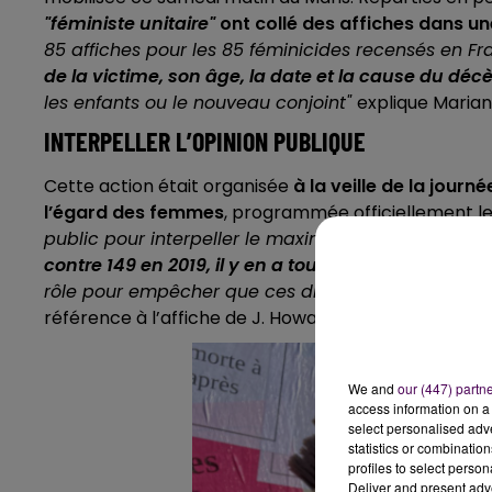
"féministe unitaire"
ont collé des affiches dans un
85 affiches pour les 85 féminicides recensés en F
de la victime, son âge, la date et la cause du déc
les enfants ou le nouveau conjoint"
explique Marian
INTERPELLER L’OPINION PUBLIQUE
Cette action était organisée
à la veille de la journ
l’égard des femmes
, programmée officiellement l
public pour interpeller le maximum de personnes.
contre 149 en 2019, il y en a toujours trop
. Nous vou
rôle pour empêcher que ces drames n’arrivent"
tém
référence à l’affiche de J. Howard Miller, devenue 
We and
our (447) partn
access information on a 
select personalised ad
statistics or combinatio
profiles to select person
Deliver and present adv