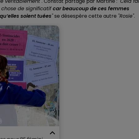
re véritablement"
. Constat partagé par Martine :
"Cela fai
 chose de significatif
car beaucoup de ces femmes
u’elles soient tuées
"
se désespère cette autre
"Rosie"
.