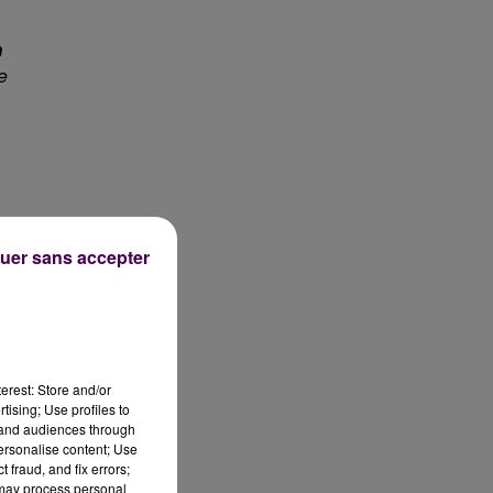
m
e
uer sans accepter
erest: Store and/or
tising; Use profiles to
tand audiences through
personalise content; Use
 fraud, and fix errors;
 may process personal