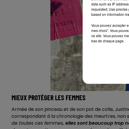
data such as IP address 
requested; Use precise g
based on information tra
Vous pouvez accepter en 
mes choix". Vous pouvez
ce site. Vous pouvez met
bas de chaque page.
MIEUX PROTÉGER LES FEMMES
Armée de son pinceau et de son pot de colle, Justi
correspondant à la chronologie des meurtres, non 
de toutes ces femmes,
elles sont beaucoup trop