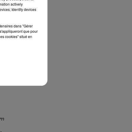
mation actively
vices; Identify devices
rtenaires dans "Gérer
s'appliqueront que pour
les cookies" situé en
om