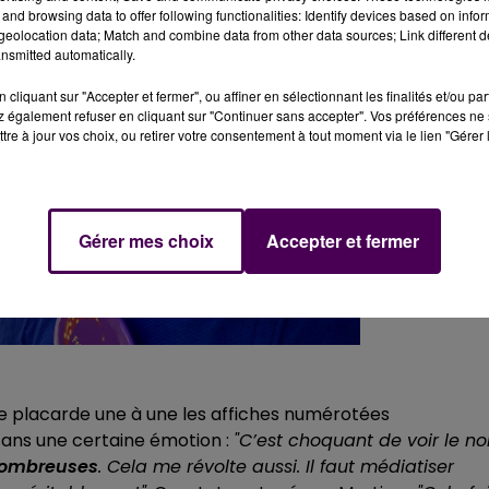
and browsing data to offer following functionalities: Identify devices based on infor
eolocation data; Match and combine data from other data sources; Link different de
nsmitted automatically.
cliquant sur "Accepter et fermer", ou affiner en sélectionnant les finalités et/ou pa
 également refuser en cliquant sur "Continuer sans accepter". Vos préférences ne 
tre à jour vos choix, ou retirer votre consentement à tout moment via le lien "Gérer 
Gérer mes choix
Accepter et fermer
ne placarde une à une les affiches numérotées
sans une certaine émotion :
"C’est choquant de voir le n
 nombreuses
. Cela me révolte aussi. Il faut médiatiser