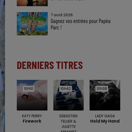
7 août 2026
Gagnez vos entrées pour Papéa
Parc !
DERNIERS TITRES
10h51
10h51
10h42
10h42
10h38
10h38
KATY PERRY
SEBASTIEN
LADY GAGA
Firework
Hold My Hand
TELLIER &
JULIETTE
ARMANET