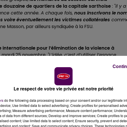
e douzaine de quartiers de la capitale sarthoise
:
"Il y a
rance cette année. A chaque fois,
nous inscrivons le no
ès voire éventuellement les victimes collatérales
comm
ne Masson, par ailleurs syndiquée à la FSU.
ée internationale pour l’élimination de la violence à
e mardi 25 novembre.
"L’idée, c’est d’utiliser l’espace
Même si cette année, il y a moins de femmes tuées, 85
Contin
lons que les pouvoirs publics et les policiers jouent leur
oigne Laëtitia, qui se présente comme une
"Rosie"
, en
le symbole du combat féministe.
Le respect de votre vie privée est notre priorité
ers
do the following data processing based on your consent and/or our legitimate int
device; Use limited data to select advertising; Create profiles for personalised adver
vertising; Measure advertising performance; Measure content performance; Unders
ns of data from different sources; Develop and improve services; Create profiles to 
alised content; Use limited data to select content; Ensure security, prevent and detect
ertising and content; Save and communicate privacy choices. These technologies