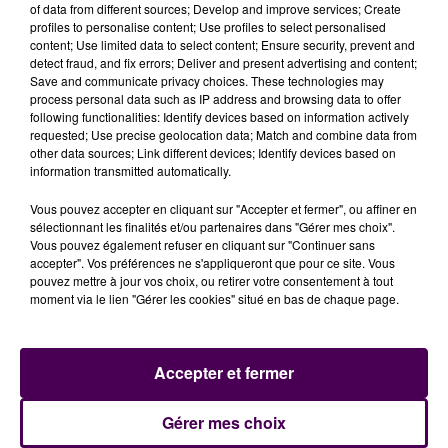
of data from different sources; Develop and improve services; Create
profiles to personalise content; Use profiles to select personalised
content; Use limited data to select content; Ensure security, prevent and
detect fraud, and fix errors; Deliver and present advertising and content;
Save and communicate privacy choices. These technologies may
process personal data such as IP address and browsing data to offer
following functionalities: Identify devices based on information actively
requested; Use precise geolocation data; Match and combine data from
other data sources; Link different devices; Identify devices based on
information transmitted automatically.
Vous pouvez accepter en cliquant sur "Accepter et fermer", ou affiner en
sélectionnant les finalités et/ou partenaires dans "Gérer mes choix".
Vous pouvez également refuser en cliquant sur "Continuer sans
accepter". Vos préférences ne s'appliqueront que pour ce site. Vous
pouvez mettre à jour vos choix, ou retirer votre consentement à tout
moment via le lien "Gérer les cookies" situé en bas de chaque page.
DES EXCLUSIONS HORS DES RÈGLES ?
Accepter et fermer
Pour qu’une exclusion définitive soit prononcée, il faut
un conseil de discipline
Gérer mes choix
. Or, il n'y en a pas eu, selon les
parents d’élèves :
"Le proviseur a le droit d’exclure