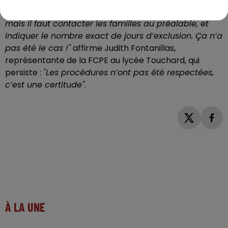
des élèves
pour une durée maximale de huit jours
,
mais il faut contacter les familles au préalable, et
indiquer le nombre exact de jours d’exclusion. Ça n’a
pas été le cas !"
affirme Judith Fontanillas,
représentante de la FCPE au lycée Touchard, qui
persiste :
"Les procédures n’ont pas été respectées,
c’est une certitude"
.
À LA UNE