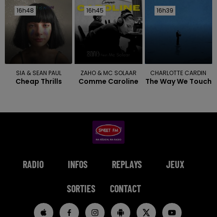
16h48
16h48
16h45
16h45
16h39
16h39
SIA & SEAN PAUL
ZAHO & MC SOLAAR
CHARLOTTE CARDIN
Cheap Thrills
Comme Caroline
The Way We Touch
RADIO
INFOS
REPLAYS
JEUX
SORTIES
CONTACT