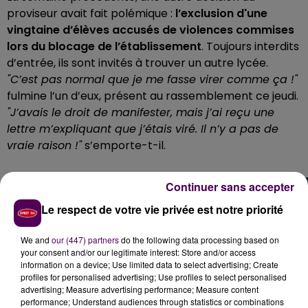
proviseur avait fait polémique :
l’exclusion d'une
vingtaine d’élèves accusés de violences commises
lors du blocage de l’établissement
. Toujours interdits
d’entrée, ils sont invités à trouver un autre lycée.
"C’est pas normal que je me fasse virer comme ça !"
fulmine l’un d’eux, présent au rassemblement ce jeudi.
"J’avais le droit de manifester, mais j’ai reçu une
lettre m’expliquant que j’étais viré. Il n’y a pas de
vraie raison !"
s’emporte-t-il.
Continuer sans accepter
Le respect de votre vie privée est notre priorité
We and
our (447) partners
do the following data processing based on
your consent and/or our legitimate interest: Store and/or access
information on a device; Use limited data to select advertising; Create
profiles for personalised advertising; Use profiles to select personalised
advertising; Measure advertising performance; Measure content
performance; Understand audiences through statistics or combinations