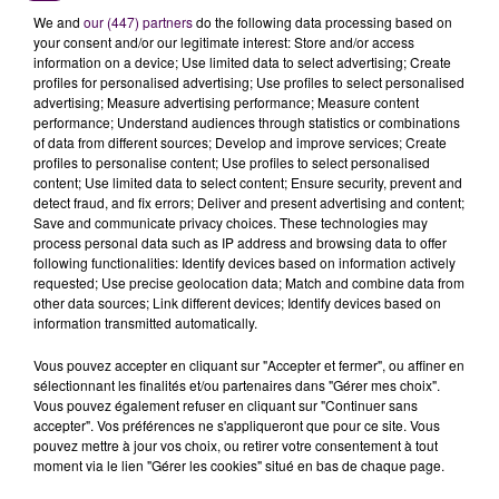
l’habitat, notamment grâce à la complicité d’
un
We and
our (447) partners
do the following data processing based on
your consent and/or our legitimate interest: Store and/or access
agent commercial qui recueillait les photocopies
information on a device; Use limited data to select advertising; Create
des documents personnels de ses clients
"
profiles for personalised advertising; Use profiles to select personalised
expliquent les services judiciaires sarthois.
advertising; Measure advertising performance; Measure content
performance; Understand audiences through statistics or combinations
LE PROCÈS DOIT SE TENIR LE 5 NOVEMBRE
of data from different sources; Develop and improve services; Create
profiles to personalise content; Use profiles to select personalised
Les perquisitions réalisées aux domiciles des intéressés
content; Use limited data to select content; Ensure security, prevent and
detect fraud, and fix errors; Deliver and present advertising and content;
ont permis la saisie de plusieurs documents comme
Save and communicate privacy choices. These technologies may
autant de preuves de culpabilité :
"Chacun avait un
process personal data such as IP address and browsing data to offer
rôle bien précis"
précise-t-on, en indiquant que
cinq
following functionalities: Identify devices based on information actively
requested; Use precise geolocation data; Match and combine data from
des protagonistes ont été placés sous contrôle
other data sources; Link different devices; Identify devices based on
judiciaire
et que
le sixième, apparaissant comme
information transmitted automatically.
l'instigateur principal, a été
conduit en cellule
Vous pouvez accepter en cliquant sur "Accepter et fermer", ou affiner en
jusqu'au procès qui doit se tenir le 5 novembre
sélectionnant les finalités et/ou partenaires dans "Gérer mes choix".
devant le tribunal correctionnel du Mans. Les peines
Vous pouvez également refuser en cliquant sur "Continuer sans
encourues pour de tels faits vont théoriquement
accepter". Vos préférences ne s'appliqueront que pour ce site. Vous
pouvez mettre à jour vos choix, ou retirer votre consentement à tout
jusqu’à dix années d’emprisonnement.
moment via le lien "Gérer les cookies" situé en bas de chaque page.