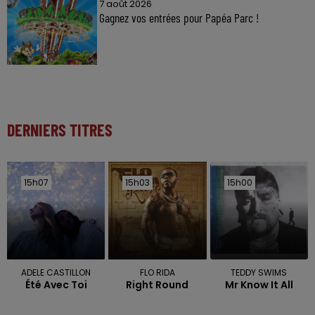
7 août 2026
Gagnez vos entrées pour Papéa Parc !
DERNIERS TITRES
15h07
15h07
15h03
15h03
15h00
15h00
ADELE CASTILLON
FLO RIDA
TEDDY SWIMS
Été Avec Toi
Right Round
Mr Know It All