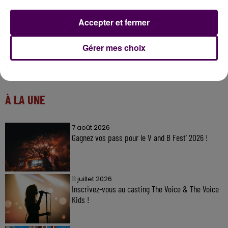
Accepter et fermer
Gérer mes choix
À LA UNE
7 août 2026
Gagnez vos pass pour le V and B Fest' 2026 !
11 juillet 2026
Inscrivez-vous au casting The Voice & The Voice
Kids !