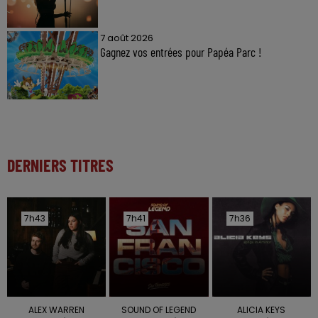
7 août 2026
Gagnez vos entrées pour Papéa Parc !
DERNIERS TITRES
7h43
7h43
7h41
7h41
7h36
7h36
ALEX WARREN
SOUND OF LEGEND
ALICIA KEYS