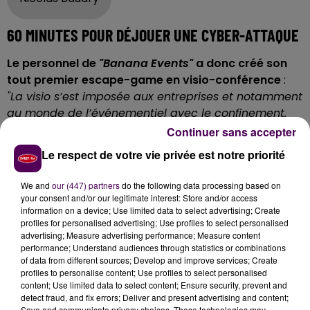
60 MINUTES POUR DÉJOUER UNE CYBER-ATTAQUE
Le personnel de
"Banana Events"
a donc créé son
tout premier escape-game en visio-conférence
:
"La visio s’est imposée aux entreprises et notamment
au monde de l’événementiel avec le confinement.
On a donc voulu accompagner ces sociétés en
Continuer sans accepter
créant de toutes pièces cette solution"
détaille
Le respect de votre vie privée est notre priorité
Nicolas Baudry. Des tests ont été effectués au
printemps dernier.
Le scénario est assez simple : les
We and
our (447) partners
do the following data processing based on
joueurs-collègues ont 60 minutes pour déjouer une
your consent and/or our legitimate interest: Store and/or access
information on a device; Use limited data to select advertising; Create
cyber-attaque et détruire le virus informatique
. Les
profiles for personalised advertising; Use profiles to select personalised
participants sont tous installés derrière leurs écrans,
advertising; Measure advertising performance; Measure content
en visio-conférence et doivent résoudre différentes
performance; Understand audiences through statistics or combinations
of data from different sources; Develop and improve services; Create
énigmes. Des documents collaboratifs sont
profiles to personalise content; Use profiles to select personalised
également mis en ligne. Comme dans un escape-
content; Use limited data to select content; Ensure security, prevent and
game classique, on peut aussi recevoir de l’aide de
detect fraud, and fix errors; Deliver and present advertising and content;
Save and communicate privacy choices. These technologies may