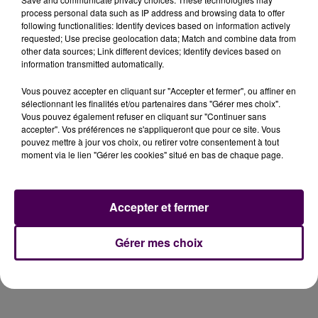
comédiens qui encadrent le jeu. Pour participer à
process personal data such as IP address and browsing data to offer
cette expérience, il faut débourser minimum 19 euros
following functionalities: Identify devices based on information actively
par personne.
requested; Use precise geolocation data; Match and combine data from
other data sources; Link different devices; Identify devices based on
information transmitted automatically.
Reportage Noëlline Garon
Vous pouvez accepter en cliquant sur "Accepter et fermer", ou affiner en
sélectionnant les finalités et/ou partenaires dans "Gérer mes choix".
Vous pouvez également refuser en cliquant sur "Continuer sans
accepter". Vos préférences ne s'appliqueront que pour ce site. Vous
pouvez mettre à jour vos choix, ou retirer votre consentement à tout
moment via le lien "Gérer les cookies" situé en bas de chaque page.
Accepter et fermer
Gérer mes choix