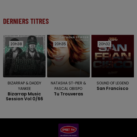
DERNIERS TITRES
20h38
20h38
20h35
20h35
20h32
20h32
BIZARRAP & DADDY
NATASHA ST-PIER &
SOUND OF LEGEND
San Francisco
YANKEE
PASCAL OBISPO
Bizarrap Music
Tu Trouveras
Session Vol 0/66