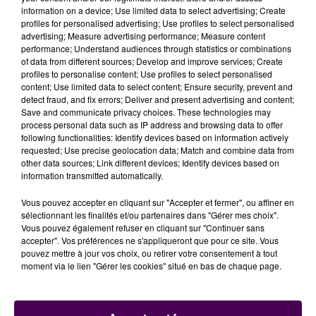
Plusieurs conditions pour le retour
information on a device; Use limited data to select advertising; Create
profiles for personalised advertising; Use profiles to select personalised
Yves Rousset, préfet de Loir-et-Cher, précise que le
advertising; Measure advertising performance; Measure content
performance; Understand audiences through statistics or combinations
placement de deux ours ne prendra fin que si plusieurs
of data from different sources; Develop and improve services; Create
conditions sont réunies :
"La réalisation totale des
profiles to personalise content; Use profiles to select personalised
soins nécessaires, la présentation aux services de
content; Use limited data to select content; Ensure security, prevent and
detect fraud, and fix errors; Deliver and present advertising and content;
l'État d'une attestation d'un vétérinaire sanitaire
Save and communicate privacy choices. These technologies may
expert en faune sauvage captive, s'engageant à
process personal data such as IP address and browsing data to offer
suivre très régulièrement Glacha et Bony, la
following functionalities: Identify devices based on information actively
requested; Use precise geolocation data; Match and combine data from
présentation par les propriétaires de la preuve de
other data sources; Link different devices; Identify devices based on
leur capacité financière à assurer les charges liées à
information transmitted automatically.
l'élevage, aux soins et aux visites vétérinaires des
deux ours".
Vous pouvez accepter en cliquant sur "Accepter et fermer", ou affiner en
sélectionnant les finalités et/ou partenaires dans "Gérer mes choix".
Vous pouvez également refuser en cliquant sur "Continuer sans
accepter". Vos préférences ne s'appliqueront que pour ce site. Vous
pouvez mettre à jour vos choix, ou retirer votre consentement à tout
moment via le lien "Gérer les cookies" situé en bas de chaque page.