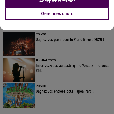
Accepter et fermer
Gérer mes choix
À LA UNE
20h00
Gagnez vos pass pour le V and B Fest' 2026 !
11 juillet 2026
Inscrivez-vous au casting The Voice & The Voice
Kids !
20h00
Gagnez vos entrées pour Papéa Parc !