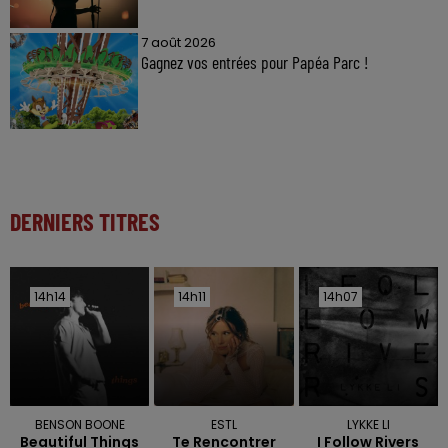
7 août 2026
Gagnez vos entrées pour Papéa Parc !
DERNIERS TITRES
14h14
14h14
14h11
14h11
14h07
14h07
BENSON BOONE
ESTL
LYKKE LI
Beautiful Things
Te Rencontrer
I Follow Rivers