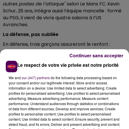
autres postes de l’attaque"
selon Le Mans FC. Kevin
Schur, 26 ans, intègre aussi l’équipe mancelle : formé
au PSG, il vient de vivre quatre saisons à l’US
Avranches.
La défense, pas oubliée
En défense, trois garçons assureront le renfort :
Nicolas Suchet, 28 ans, en provenance de Lyon-
Continuer sans accepter
Duchère -National-, Pierre Lemonnier, 23 ans, qui a fait
ses classes au Stade Rennais et qui arrive de l’US
Le respect de votre vie privée est notre priorité
Granville et Tom Duponchelle, latéral droit de 21 ans
We and
our (447) partners
do the following data processing based on
formé à Amiens qui évoluait au Stade de Reims depuis
your consent and/or our legitimate interest: Store and/or access
2014. Champion de France U19 en 2015, il a participé, la
information on a device; Use limited data to select advertising; Create
saison dernière, à une vingtaine de matchs avec la
profiles for personalised advertising; Use profiles to select personalised
advertising; Measure advertising performance; Measure content
réserve rémoise en CFA.
performance; Understand audiences through statistics or combinations
Un préparateur physique
of data from different sources; Develop and improve services; Create
profiles to personalise content; Use profiles to select personalised
Le Mans FC a par ailleurs confié la préparation
content; Use limited data to select content; Ensure security, prevent and
detect fraud, and fix errors; Deliver and present advertising and content;
physique de ses garçons à Tanguy Charmel : diplômé