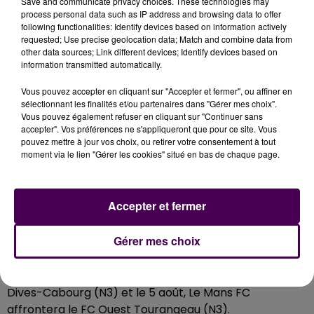
Save and communicate privacy choices. These technologies may
d’État, à bientôt 33 ans, ce natif de Châteaubriand
process personal data such as IP address and browsing data to offer
s’appuie sur un parcours riche d’expériences variées
following functionalities: Identify devices based on information actively
requested; Use precise geolocation data; Match and combine data from
en sports collectifs et individuels puisqu’il a
other data sources; Link different devices; Identify devices based on
notamment accompagné le coureur Mohamed
information transmitted automatically.
Serbouti et les pilotes de l’Autosport Academy avant
Vous pouvez accepter en cliquant sur "Accepter et fermer", ou affiner en
de rejoindre le Sablé FC en octobre 2015.
sélectionnant les finalités et/ou partenaires dans "Gérer mes choix".
Calendrier estival chargé
Vous pouvez également refuser en cliquant sur "Continuer sans
accepter". Vos préférences ne s'appliqueront que pour ce site. Vous
Pour attaquer du bon pied l’accession au
pouvez mettre à jour vos choix, ou retirer votre consentement à tout
moment via le lien "Gérer les cookies" situé en bas de chaque page.
championnat de Nationale 2, Le Mans FC va s’imposer
un calendrier estival chargé : le 15 juillet, match contre
l’US Saint-Malo (N2) à Isigny-le-Buat, le
19 juillet,
Accepter et fermer
match à La Flèche face au SO Cholet (N1), le 22 juillet,
les Sarthois seront opposés à Quevilly-Rouen
Gérer mes choix
Métropole (Ligue 2), le
26 juillet, match à Château-
Gontier contre les Voltigeurs de Châteaubriant (N3),
le 29 juillet, face au PSG B (N2), le 30 juillet, contre le SU
Dives-Cabourg (N3) et le 5 août, Le Mans FC
affrontera le FC Ouest Tourangeau (N3).