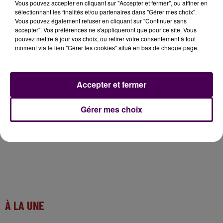
auraient pour impact de faire augmenter le nombre
Vous pouvez accepter en cliquant sur "Accepter et fermer", ou affiner en
sélectionnant les finalités et/ou partenaires dans "Gérer mes choix".
de morts sur les routes
"
a récemment indiqué
Vous pouvez également refuser en cliquant sur "Continuer sans
Edouard Philippe, Premier ministre, ouvrant
accepter". Vos préférences ne s'appliqueront que pour ce site. Vous
implicitement la voie à ce que des axes bien précis
pouvez mettre à jour vos choix, ou retirer votre consentement à tout
moment via le lien "Gérer les cookies" situé en bas de chaque page.
puissent revenir au régime d'une limitation à 90 km/h...
Vision des choses portée depuis aussi longtemps que
le projet existe par la majorité loir-et-chérienne,
Accepter et fermer
entre autres.
Gérer mes choix
À LA UNE