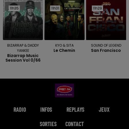
11h35
11h35
11h31
11h31
11h29
11h29
BIZARRAP & DADDY
KYO & SITA
SOUND OF LEGEND
Le Chemin
San Francisco
YANKEE
Bizarrap Music
Session Vol 0/66
RADIO
INFOS
REPLAYS
JEUX
SORTIES
CONTACT