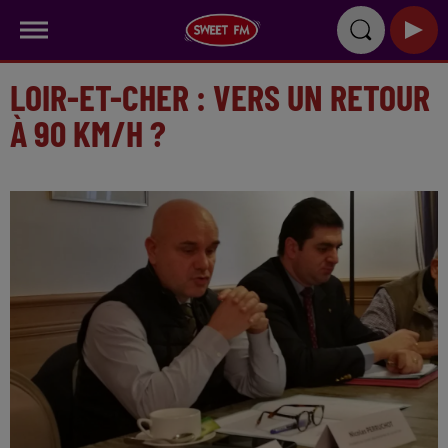
LOIR-ET-CHER : VERS UN RETOUR
À 90 KM/H ?