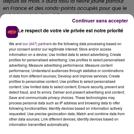
depuis six mois. Il aura fallu la fièvre jaune partout
en France et des ronds-points occupés pour que le
président de la République revienne sur cette
Continuer sans accepter
décision. A nous, gestionnaires des routes, à présent,
de travailler avec le préfet pour qu'il y ait moins de
Le respect de votre vie privée est notre priorité
morts mais le faire avec des modalités plus
pratiques et plus en prise avec le terrain"
explique
We and
our (447) partners
do the following data processing based on
your consent and/or our legitimate interest: Store and/or access
Nicolas Perruchot.
information on a device; Use limited data to select advertising; Create
profiles for personalised advertising; Use profiles to select personalised
advertising; Measure advertising performance; Measure content
Nicolas Perruchot, président du Conseil
performance; Understand audiences through statistics or combinations
départemental de Loir-et-Cher
of data from different sources; Develop and improve services; Create
profiles to personalise content; Use profiles to select personalised
content; Use limited data to select content; Ensure security, prevent and
La
"porte ouverte"
d'Edouard Philippe
detect fraud, and fix errors; Deliver and present advertising and content;
Save and communicate privacy choices. These technologies may
"En février, je ferai connaître les chiffres par
process personal data such as IP address and browsing data to offer
départements aux présidents des Conseils
following functionalities: Identify devices based on information actively
départementaux, qui pourront réagir et faire des
requested; Use precise geolocation data; Match and combine data from
other data sources; Link different devices; Identify devices based on
propositions dans le cadre du grand débat national,
information transmitted automatically.
mais il serait inouï de prendre des décisions qui