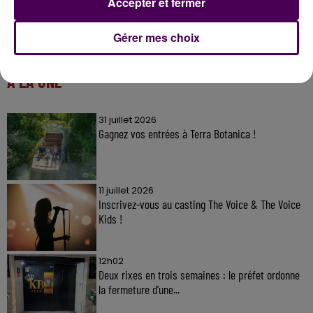
Accepter et fermer
Gérer mes choix
À LA UNE
31 juillet 2026
Gagnez vos entrées à Terra Botanica !
11 juillet 2026
Inscrivez-vous au casting The Voice & The Voice
Kids !
12h02
Deux rixes en trois semaines : le préfet ordonne
la fermeture d'une...