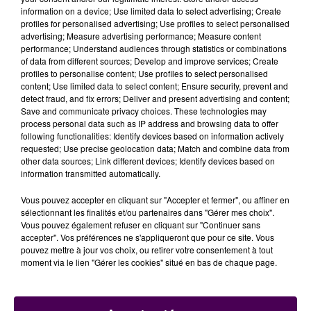
même une bonne efficacité. On espère pouvoir
information on a device; Use limited data to select advertising; Create
commercialiser ces pièces rapidement, en tout cas
profiles for personalised advertising; Use profiles to select personalised
c’est toute une chaîne de production qui est en train
advertising; Measure advertising performance; Measure content
performance; Understand audiences through statistics or combinations
de se mettre en place dans le pays"
poursuit Gaël
of data from different sources; Develop and improve services; Create
Nicolas. Rappelons également que si l’on porte un
profiles to personalise content; Use profiles to select personalised
masque fait maison pour se protéger, encore faut-il
content; Use limited data to select content; Ensure security, prevent and
detect fraud, and fix errors; Deliver and present advertising and content;
bien s’en servir :
"On ne doit pas y toucher sauf pour
Save and communicate privacy choices. These technologies may
le retirer et on doit le laver quotidiennement, au
process personal data such as IP address and browsing data to offer
moins à 60 degrés"
conseille le professionnel.
following functionalities: Identify devices based on information actively
requested; Use precise geolocation data; Match and combine data from
Gaël Nicolas était l'invité de notre émission
"Spéciale
other data sources; Link different devices; Identify devices based on
information transmitted automatically.
COVID-19"
ce mardi 7 avril :
Vous pouvez accepter en cliquant sur "Accepter et fermer", ou affiner en
Gaël Nicolas
sélectionnant les finalités et/ou partenaires dans "Gérer mes choix".
Vous pouvez également refuser en cliquant sur "Continuer sans
accepter". Vos préférences ne s'appliqueront que pour ce site. Vous
pouvez mettre à jour vos choix, ou retirer votre consentement à tout
moment via le lien "Gérer les cookies" situé en bas de chaque page.