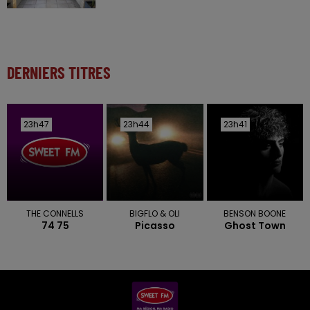
DERNIERS TITRES
23h47
23h47
23h44
23h44
23h41
23h41
THE CONNELLS
BIGFLO & OLI
BENSON BOONE
74 75
Picasso
Ghost Town