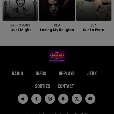
BRUNO MARS
REM
EVA
I Just Might
Losing My Religion
Sur La Piste
RADIO
INFOS
REPLAYS
JEUX
SORTIES
CONTACT