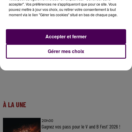
accepter". Vos préférences ne s'appliqueront que pour ce site. Vous
attendant, son suppléant Pascal Brindeau -actuel
pouvez mettre à jour vos choix, ou retirer votre consentement à tout
maire de Vendôme- s’apprête à le remplacer sur les
moment via le lien "Gérer les cookies" situé en bas de chaque page.
bancs de l’Assemblée, comme il l’avait déjà fait de
2010 à 2012, lorsque Maurice Leroy était ministre de la
Ville en charge du Grand-Paris.
Accepter et fermer
Gérer mes choix
À LA UNE
20h00
Gagnez vos pass pour le V and B Fest' 2026 !