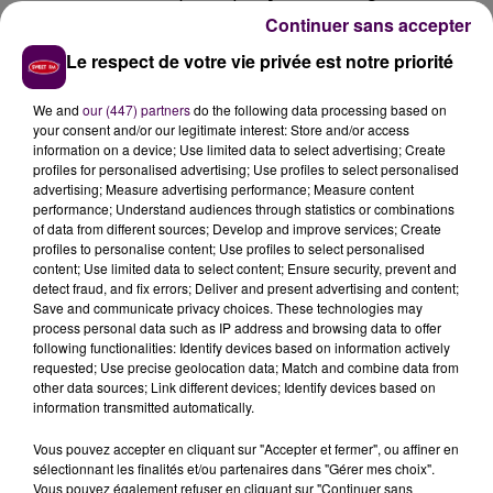
aura fallu ce mouvement social très fort pour que le
Continuer sans accepter
pouvoir actuel entende enfin les choses".
Pire :
"Ce
Le respect de votre vie privée est notre priorité
n’est plus l’Assemblée comme je l’aime ! Bien sûr, il y
a les joutes politiques, mais je vois de plus en plus
We and
our (447) partners
do the following data processing based on
d’élus hors-sol, qui n’incarnent pas un territoire, et ce
your consent and/or our legitimate interest: Store and/or access
n’est pas ma façon d’être !".
information on a device; Use limited data to select advertising; Create
profiles for personalised advertising; Use profiles to select personalised
"Pas un nouveau monde, mais un autre monde"
advertising; Measure advertising performance; Measure content
performance; Understand audiences through statistics or combinations
De fait, Maurice Leroy s’apprête aussi à quitter ses
of data from different sources; Develop and improve services; Create
fonctions de vice-président de l’Assemblée nationale,
profiles to personalise content; Use profiles to select personalised
content; Use limited data to select content; Ensure security, prevent and
un poste qu’il aura occupé à trois reprises en 21 ans de
detect fraud, and fix errors; Deliver and present advertising and content;
fonctions parlementaires. Il quittera aussi sa fonction
Save and communicate privacy choices. These technologies may
de porte-parole de l’UDI, vraisemblablement au 15
process personal data such as IP address and browsing data to offer
following functionalities: Identify devices based on information actively
décembre lors du congrès du parti présidé par Jean-
requested; Use precise geolocation data; Match and combine data from
Christophe Lagarde. Maurice Leroy qui, on l’a vu, reste
other data sources; Link different devices; Identify devices based on
au Conseil départemental de Loir-et-Cher avec une
information transmitted automatically.
délégation au tourisme. Quant à son avenir
Vous pouvez accepter en cliquant sur "Accepter et fermer", ou affiner en
professionnel ?
"Je ne peux pas encore en parler, je
sélectionnant les finalités et/ou partenaires dans "Gérer mes choix".
suis en train de négocier mon contrat de travail".
En
Vous pouvez également refuser en cliquant sur "Continuer sans