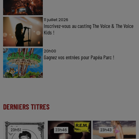
11 juillet 2026
Inscrivez-vous au casting The Voice & The Voice
Kids !
20h00
Gagnez vos entrées pour Papéa Parc !
DERNIERS TITRES
23h51
23h51
23h46
23h46
23h43
23h43