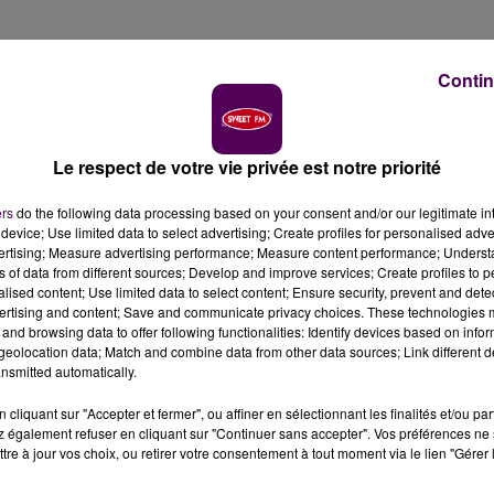
Contin
a conférence inaugurale du millésime 2018 des Rendez-
uleur ce vendredi 12 octobre. La couleur, pourtant si mal
Le respect de votre vie privée est notre priorité
ent pas ! Voire ! En tout cas pas pour Michel Pastoureau,
urant fait face à une chromophobie ambiante dans les
ers
do the following data processing based on your consent and/or our legitimate int
device; Use limited data to select advertising; Create profiles for personalised adver
 du XVIe siècle, la couleur passe pour être frivole et
vertising; Measure advertising performance; Measure content performance; Unders
re de la symbolique occidentale à l’EPHE. En remontant
ns of data from different sources; Develop and improve services; Create profiles to 
 plus tendre quand il dénonçait
"la perversion des
alised content; Use limited data to select content; Ensure security, prevent and detect
ertising and content; Save and communicate privacy choices. These technologies
à construire une histoire des couleurs jamais réalisée, il a
and browsing data to offer following functionalities: Identify devices based on infor
oureau !
eolocation data; Match and combine data from other data sources; Link different de
nsmitted automatically.
cliquant sur "Accepter et fermer", ou affiner en sélectionnant les finalités et/ou pa
t impossible"
explique l’universitaire au micro pourtant
 également refuser en cliquant sur "Continuer sans accepter". Vos préférences ne 
nt à nous éclairer en se lançant dans de longues
tre à jour vos choix, ou retirer votre consentement à tout moment via le lien "Gérer 
ère, de perception, cela montre bien la difficulté à saisir