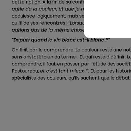
cette notion. A la fin de sa conférence, le chercheur
parle de la couleur, et que je ne vous montre rien !
acquiesce logiquement, mais ses confrères historiens
au fil de ses rencontres :
"Lorsque nous parlons cou
parlons pas de la même chose !".
"Depuis quand le vin blanc est-il blanc ?"
On finit par le comprendre. La couleur reste une no
sens aristotélicien du terme... Et qui reste à définir. 
comprendre, il faut en passer par l’étude des socié
Pastoureau,
et c’est tant mieux !".
Et pour les histor
spécialiste des couleurs, qu’ils sachent que le débat 