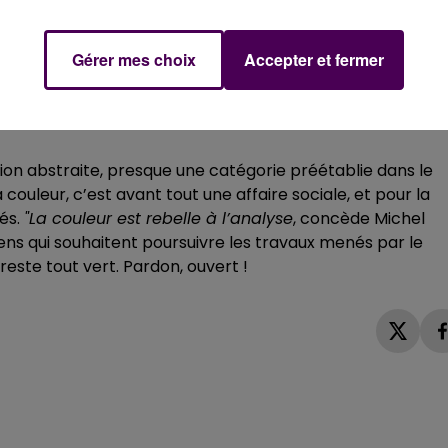
 prend le public à témoin :
"ça fait une heure que je vous
 Mais vous voyez de quoi je veux parler !".
Le public bléso
 ne jurant que par les lignes et les courbes, un peu moin
Gérer mes choix
Accepter et fermer
leurs, je m’aperçois au bout de deux minutes que nous 
tion abstraite, presque une catégorie préétablie dans le
La couleur, c’est avant tout une affaire sociale, et pour la
tés.
"La couleur est rebelle à l’analyse
, concède Michel
iens qui souhaitent poursuivre les travaux menés par le
reste tout vert. Pardon, ouvert !