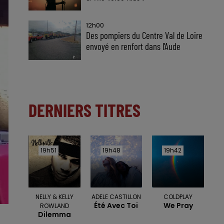
12h00
Des pompiers du Centre Val de Loire
envoyé en renfort dans l'Aude
DERNIERS TITRES
19h51
19h51
19h48
19h48
19h42
19h42
NELLY & KELLY
ADELE CASTILLON
COLDPLAY
Été Avec Toi
We Pray
ROWLAND
Dilemma