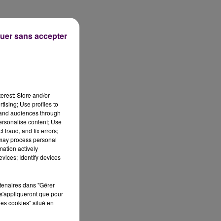
uer sans accepter
erest: Store and/or
tising; Use profiles to
tand audiences through
personalise content; Use
 fraud, and fix errors;
 may process personal
mation actively
vices; Identify devices
rtenaires dans "Gérer
s'appliqueront que pour
les cookies" situé en