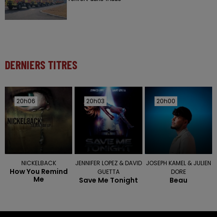
DERNIERS TITRES
20h06
20h06
20h03
20h03
20h00
20h00
NICKELBACK
JENNIFER LOPEZ & DAVID
JOSEPH KAMEL & JULIEN
How You Remind
GUETTA
DORE
Me
Save Me Tonight
Beau