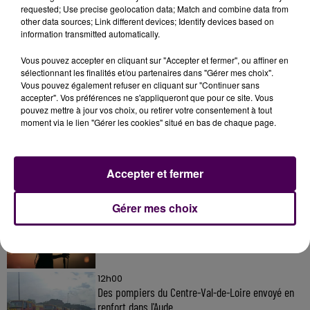
requested; Use precise geolocation data; Match and combine data from
other data sources; Link different devices; Identify devices based on
information transmitted automatically.
Vous pouvez accepter en cliquant sur "Accepter et fermer", ou affiner en
sélectionnant les finalités et/ou partenaires dans "Gérer mes choix".
Vous pouvez également refuser en cliquant sur "Continuer sans
À LA UNE
accepter". Vos préférences ne s'appliqueront que pour ce site. Vous
pouvez mettre à jour vos choix, ou retirer votre consentement à tout
moment via le lien "Gérer les cookies" situé en bas de chaque page.
31 juillet 2026
Gagnez vos entrées à Terra Botanica !
Accepter et fermer
Gérer mes choix
11 juillet 2026
Inscrivez-vous au casting The Voice & The Voice
Kids !
12h00
Des pompiers du Centre-Val-de-Loire envoyé en
renfort dans l'Aude