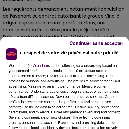
Les requérants demandaient notamment l’annulation
de l’avenant du contrat autorisant le groupe Vinci à
exiger, auprès de la municipalité du Mans, une
compensation financière pour le préjudice lié à
l’absence de club résident au MMArena. Le grand
Continuer sans accepter
stade -25 000 places- était destiné à héberger Le
Mans FC, mais le club de foot, en proie à de profondes
Le respect de votre vie privée est notre priorité
difficultés, s’était vu liquider trop tôt.
We and
our (447) partners
do the following data processing based on
Dans un protocole d’accord signé en 2014 par les élus
your consent and/or our legitimate interest: Store and/or access
du Mans et les responsables du groupe Vinci,
information on a device; Use limited data to select advertising; Create
constructeur et concessionnaire du stade, le montant
profiles for personalised advertising; Use profiles to select personalised
advertising; Measure advertising performance; Measure content
de l’indemnité compensatrice pour pallier l’absence
performance; Understand audiences through statistics or combinations
de club résident au sein du MMArena avait été estimé
of data from different sources; Develop and improve services; Create
à 2 millions 867 000 euros par an.
profiles to personalise content; Use profiles to select personalised
content; Use limited data to select content; Ensure security, prevent and
detect fraud, and fix errors; Deliver and present advertising and content;
Save and communicate privacy choices. These technologies may
process personal data such as IP address and browsing data to offer
following functionalities: Identify devices based on information actively