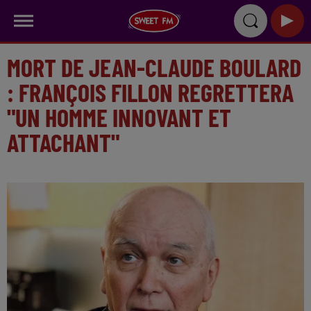
MORT DE JEAN-CLAUDE BOULARD
: FRANÇOIS FILLON REGRETTERA
"UN HOMME INNOVANT ET
ATTACHANT"