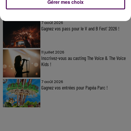
Gérer mes choix
À LA UNE
7 août 2026
Gagnez vos pass pour le V and B Fest' 2026 !
11 juillet 2026
Inscrivez-vous au casting The Voice & The Voice
Kids !
7 août 2026
Gagnez vos entrées pour Papéa Parc !