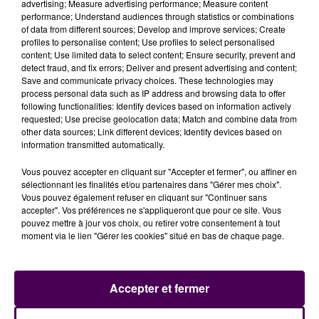
advertising; Measure advertising performance; Measure content
Faisant fi des clivages partisans, l’ex chef du
performance; Understand audiences through statistics or combinations
gouvernement s’attribue, à l'égal du maire du
of data from different sources; Develop and improve services; Create
profiles to personalise content; Use profiles to select personalised
Mans
"une profonde et sincère affection pour la
content; Use limited data to select content; Ensure security, prevent and
Sarthe et sa capitale"
qui l’a conduit, au côté de Jean-
detect fraud, and fix errors; Deliver and present advertising and content;
Claude Boulard,
"à nous unir chaque fois que la
Save and communicate privacy choices. These technologies may
process personal data such as IP address and browsing data to offer
défense de leurs intérêts l’exigeait comme ce fut le
following functionalities: Identify devices based on information actively
cas pour le sauvetage des 24 Heures du Mans, la
requested; Use precise geolocation data; Match and combine data from
desserte ferroviaire mancelle, le développement de
other data sources; Link different devices; Identify devices based on
information transmitted automatically.
l’université ou le devenir du site industriel de
Renault"
.
Vous pouvez accepter en cliquant sur "Accepter et fermer", ou affiner en
sélectionnant les finalités et/ou partenaires dans "Gérer mes choix".
Vous pouvez également refuser en cliquant sur "Continuer sans
accepter". Vos préférences ne s'appliqueront que pour ce site. Vous
pouvez mettre à jour vos choix, ou retirer votre consentement à tout
moment via le lien "Gérer les cookies" situé en bas de chaque page.
Accepter et fermer