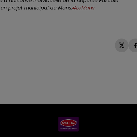
e à l'initiative individuelle de la Députée Pascale
 un projet municipal au Mans.
#LeMans