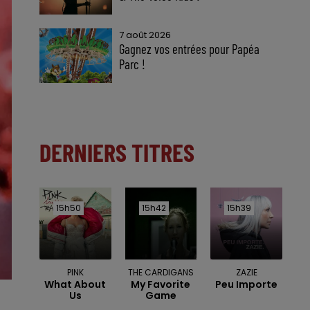
7 août 2026
Gagnez vos entrées pour Papéa
Parc !
DERNIERS TITRES
15h50
15h50
15h42
15h42
15h39
15h39
PINK
THE CARDIGANS
ZAZIE
What About
My Favorite
Peu Importe
Us
Game