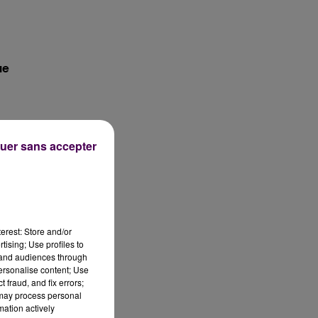
ue
uer sans accepter
on.
ur
erest: Store and/or
tising; Use profiles to
la
tand audiences through
personalise content; Use
 fraud, and fix errors;
 may process personal
mation actively