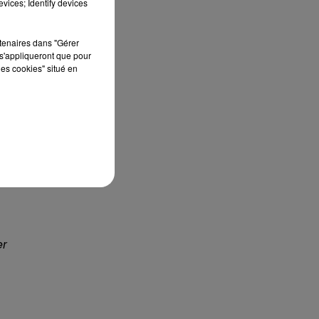
vices; Identify devices
us
rtenaires dans "Gérer
s'appliqueront que pour
a
les cookies" situé en
s
er