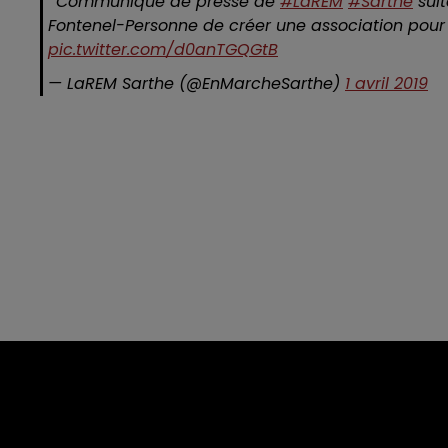
' Communiqué de presse de
#LaREM
#Sarthe
suit
Fontenel-Personne de créer une association pour
pic.twitter.com/d0anTGQGtB
— LaREM Sarthe (@EnMarcheSarthe)
1 avril 2019