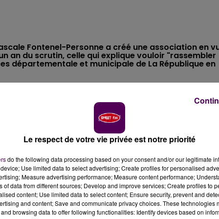
 Pascale Fontenel-Personne a créé une association en v
n an du scrutin, celle qui explique vouloir "rassembler
nces départementale et municipale de La République en
Contin
fauteuil de maire du Mans ? A ce stade, elle assure que n
tion de la Sarthe, notamment associée à l’ancien procure
aptisée
"Ensemble Autr’Mans"
dont le but affiché est
citoyens"
avec en ligne de mire le scrutin de 2020.
Le respect de votre vie privée est notre priorité
ers
do the following data processing based on your consent and/or our legitimate int
device; Use limited data to select advertising; Create profiles for personalised adver
omme étant basée sur les fondements que sont
"la liberté, 
vertising; Measure advertising performance; Measure content performance; Unders
tection des individus, la laïcité, la justice sociale, les
ns of data from different sources; Develop and improve services; Create profiles to 
itoires, l’écologie, le bien vivre ensemble
alised content; Use limited data to select content; Ensure security, prevent and detect
ertising and content; Save and communicate privacy choices. These technologies
 large.
and browsing data to offer following functionalities: Identify devices based on infor