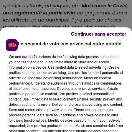
sportifs, culturels, artistiques, etc.
Mais avec le Covid,
on a agrémenté la partie visio
, ce qui permet à tous
les utilisateurs de participer. Il y a plein de choses
proposées : des séances de yoga, des cours de
Continuer sans accepter
cuisine, des jeux de société en ligne. C’est une
solution pour s’occuper, qu’importent les mesures
Le respect de votre vie privée est notre priorité
sanitaires en vigueur"
souligne-t-il.
Quant aux
évènements
"physiques"
publiés, ils sont
We and
our (447) partners
do the following data processing based on
actuellement limités à six participants
, et se
your consent and/or our legitimate interest: Store and/or access
information on a device; Use limited data to select advertising; Create
déroulent uniquement en extérieur, en conformité
profiles for personalised advertising; Use profiles to select personalised
avec les directives gouvernementales. La création
advertising; Measure advertising performance; Measure content
d’un compte est la seule condition, soit pour
performance; Understand audiences through statistics or combinations
of data from different sources; Develop and improve services; Create
participer à une sortie déjà proposée par les autres
profiles to personalise content; Use profiles to select personalised
utilisateurs, soit pour en lancer une, spécifique à ses
content; Use limited data to select content; Ensure security, prevent and
envies du moment.
detect fraud, and fix errors; Deliver and present advertising and content;
Save and communicate privacy choices. These technologies may
process personal data such as IP address and browsing data to offer
Yoann Poher
following functionalities: Identify devices based on information actively
requested; Use precise geolocation data; Match and combine data from
other data sources; Link different devices; Identify devices based on