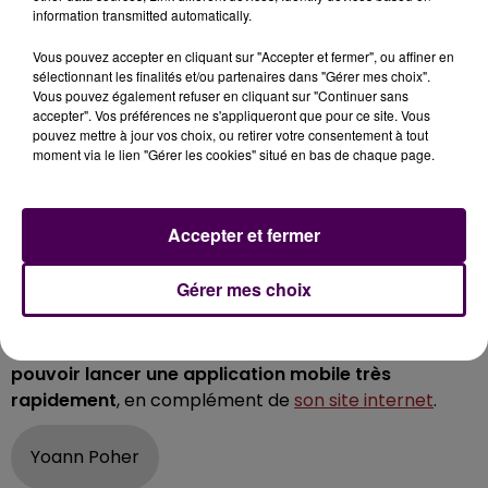
DES PARTENARIATS AVEC DES ASSOCIATIONS
information transmitted automatically.
ÉTUDIANTES
Vous pouvez accepter en cliquant sur "Accepter et fermer", ou affiner en
sélectionnant les finalités et/ou partenaires dans "Gérer mes choix".
Et pour renforcer sa visibilité dans l’agglomération
Vous pouvez également refuser en cliquant sur "Continuer sans
rouennaise, où il est en phase de test,
"Leizup"
accepter". Vos préférences ne s'appliqueront que pour ce site. Vous
pouvez mettre à jour vos choix, ou retirer votre consentement à tout
développe les partenariats avec les associations
moment via le lien "Gérer les cookies" situé en bas de chaque page.
étudiantes
, impatientes de pouvoir renouer avec les
soirées habituellement organisées.
"Les BDE
-Bureau
des étudiants-
STAPS et CESI, et l’IAE de Rouen vont
Accepter et fermer
promouvoir Leizup auprès de leurs membres, et
notamment ceux qui se sentent seuls, pour les inciter
Gérer mes choix
à découvrir le concept. Et en échange, ces
associations pourront publier leurs évènements
lorsque cela sera possible"
ajoute Yoann, qui
espère
pouvoir lancer une application mobile très
rapidement
, en complément de
son site internet
.
Yoann Poher