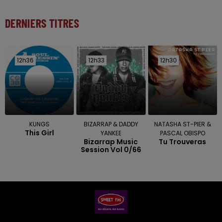
DERNIERS TITRES
12h36
12h36
12h33
12h33
12h30
12h30
KUNGS
BIZARRAP & DADDY
NATASHA ST-PIER &
This Girl
YANKEE
PASCAL OBISPO
Bizarrap Music
Tu Trouveras
Session Vol 0/66